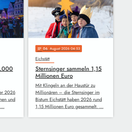
06
. August 2026 04:53
notes
Eichstätt
4.000
Sternsinger sammeln 1,15
Millionen Euro
Mit Klingeln an der Haustür zu
mer 2026
Millionären – die Sternsinger im
nen und
Bistum Eichstätt haben 2026 rund
. …
1,15 Millionen Euro gesammelt. …