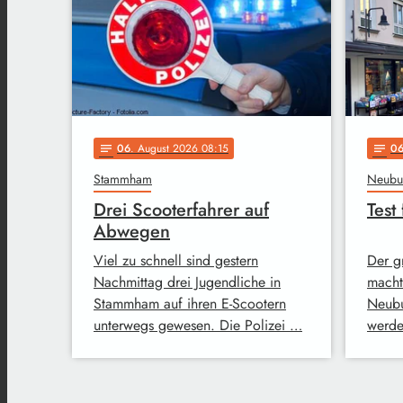
06
. August 2026 08:15
0
notes
notes
Stammham
Neubu
Drei Scooterfahrer auf
Test
Abwegen
Viel zu schnell sind gestern
Der g
Nachmittag drei Jugendliche in
macht 
Stammham auf ihren E-Scootern
Neubu
unterwegs gewesen. Die Polizei …
werde