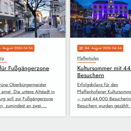
6
. August 2026 04:56
06
. August 2026 04:54
notes
rg
Pfaffenhofen
 für Fußgängerzone
Kultursommer mit 4
Besuchern
rüne Oberbürgermeister
Erfolgsbilanz für den
ernst. Die untere Altstadt in
Pfaffenhofener Kultursom
rg soll zur Fußgängerzone
– rund 44.000 Besucherin
n, zumindest an zwei …
Besuchern wurden gezählt