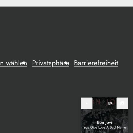
n wählen
Privatsphäre
Barrierefreiheit
expand_more
manage_search
library_music
Bon Jovi
You Give Love A Bad Name