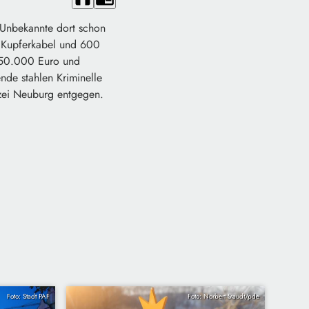
 Unbekannte dort schon
r Kupferkabel und 600
d 50.000 Euro und
de stahlen Kriminelle
izei Neuburg entgegen.
Foto: Stadt PAF
Foto: Norbert Staudt/pde