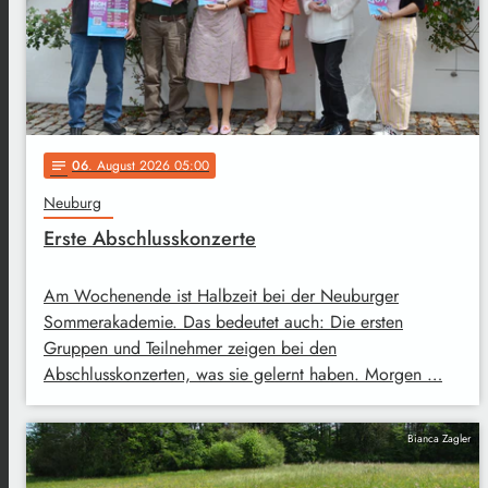
06
. August 2026 05:00
notes
Neuburg
Erste Abschlusskonzerte
Am Wochenende ist Halbzeit bei der Neuburger
Sommerakademie. Das bedeutet auch: Die ersten
Gruppen und Teilnehmer zeigen bei den
Abschlusskonzerten, was sie gelernt haben. Morgen …
Bianca Zagler