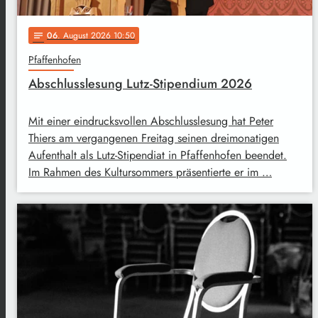
06
. August 2026 10:50
notes
Pfaffenhofen
Abschlusslesung Lutz-Stipendium 2026
Mit einer eindrucksvollen Abschlusslesung hat Peter
Thiers am vergangenen Freitag seinen dreimonatigen
Aufenthalt als Lutz-Stipendiat in Pfaffenhofen beendet.
Im Rahmen des Kultursommers präsentierte er im …