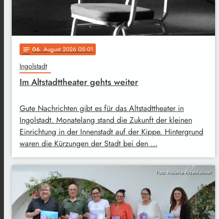
06
. August 2026 05:01
notes
Ingolstadt
Im Altstadttheater gehts weiter
Gute Nachrichten gibt es für das Altstadttheater in
Ingolstadt. Monatelang stand die Zukunft der kleinen
Einrichtung in der Innenstadt auf der Kippe. Hintergrund
waren die Kürzungen der Stadt bei den …
Foto: Melanie Arzenheimer