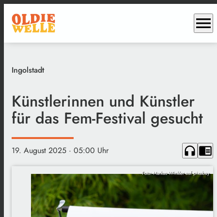
menu
Ingolstadt
Künstlerinnen und Künstler
für das Fem-Festival gesucht
headphones
chrome_reader_mode
19. August 2025
· 05:00 Uhr
Foto: Markus Winkler auf pixabay