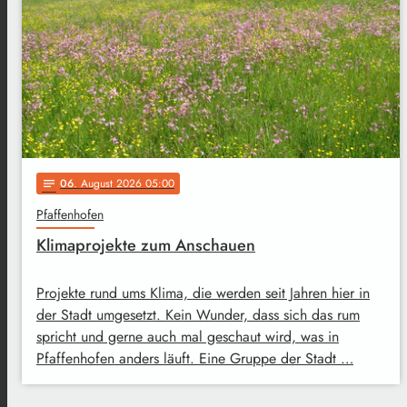
06
. August 2026 05:00
notes
Pfaffenhofen
Klimaprojekte zum Anschauen
Projekte rund ums Klima, die werden seit Jahren hier in
der Stadt umgesetzt. Kein Wunder, dass sich das rum
spricht und gerne auch mal geschaut wird, was in
Pfaffenhofen anders läuft. Eine Gruppe der Stadt …