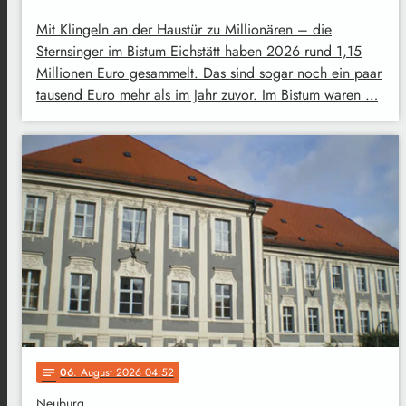
Mit Klingeln an der Haustür zu Millionären – die
Sternsinger im Bistum Eichstätt haben 2026 rund 1,15
Millionen Euro gesammelt. Das sind sogar noch ein paar
tausend Euro mehr als im Jahr zuvor. Im Bistum waren …
06
. August 2026 04:52
notes
Neuburg