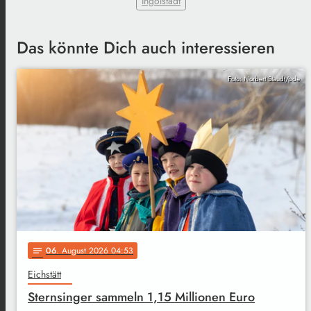
Ingolstadt
Das könnte Dich auch interessieren
Foto: Norbert Staudt/pde
06
. August 2026 04:53
notes
Eichstätt
Sternsinger sammeln 1,15 Millionen Euro