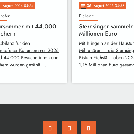
6
. August 2026 04:54
06
. August 2026 04:53
notes
nhofen
Eichstätt
ursommer mit 44.000
Sternsinger sammeln
uchern
Millionen Euro
sbilanz für den
Mit Klingeln an der Haustür
enhofener Kultursommer 2026
Millionären – die Sternsing
d 44.000 Besucherinnen und
Bistum Eichstätt haben 202
hern wurden gezählt. …
1,15 Millionen Euro gesam