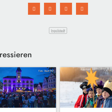
Ingolstadt
ressieren
Foto: Stadt PAF
Foto: N