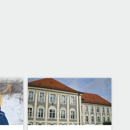
orbert Staudt/pde