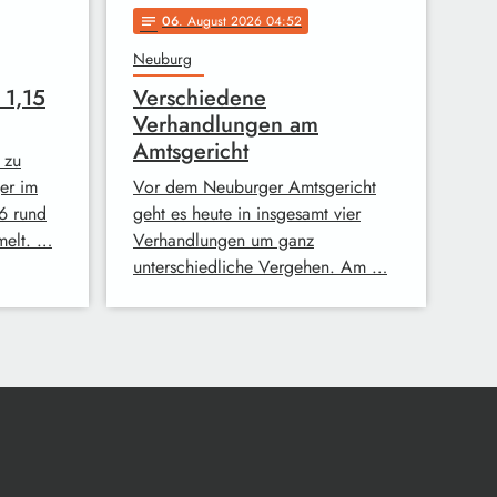
06
. August 2026 04:52
notes
Neuburg
 1,15
Verschiedene
Verhandlungen am
Amtsgericht
 zu
er im
Vor dem Neuburger Amtsgericht
6 rund
geht es heute in insgesamt vier
melt. …
Verhandlungen um ganz
unterschiedliche Vergehen. Am …