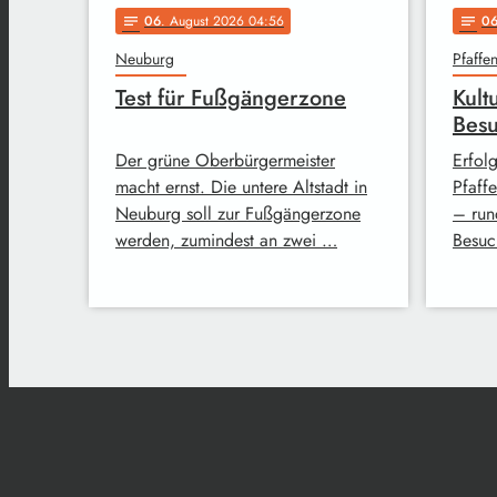
06
. August 2026 04:56
0
notes
notes
Neuburg
Pfaffe
Test für Fußgängerzone
Kult
Bes
Der grüne Oberbürgermeister
Erfolg
macht ernst. Die untere Altstadt in
Pfaff
Neuburg soll zur Fußgängerzone
– run
werden, zumindest an zwei …
Besuc