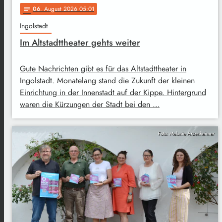
06
. August 2026 05:01
notes
Ingolstadt
Im Altstadttheater gehts weiter
Gute Nachrichten gibt es für das Altstadttheater in
Ingolstadt. Monatelang stand die Zukunft der kleinen
Einrichtung in der Innenstadt auf der Kippe. Hintergrund
waren die Kürzungen der Stadt bei den …
Foto: Melanie Arzenheimer