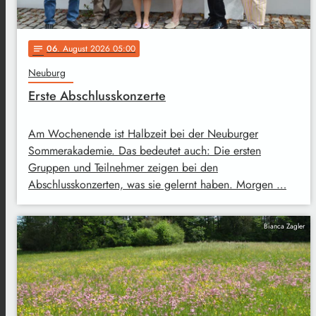
06
. August 2026 05:00
notes
Neuburg
Erste Abschlusskonzerte
Am Wochenende ist Halbzeit bei der Neuburger
Sommerakademie. Das bedeutet auch: Die ersten
Gruppen und Teilnehmer zeigen bei den
Abschlusskonzerten, was sie gelernt haben. Morgen …
Bianca Zagler