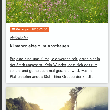
06
. August 2026 05:00
notes
Pfaffenhofen
Klimaprojekte zum Anschauen
Projekte rund ums Klima, die werden seit Jahren hier in
der Stadt umgesetzt. Kein Wunder, dass sich das rum
spricht und gerne auch mal geschaut wird, was in
Pfaffenhofen anders läuft. Eine Gruppe der Stadt …