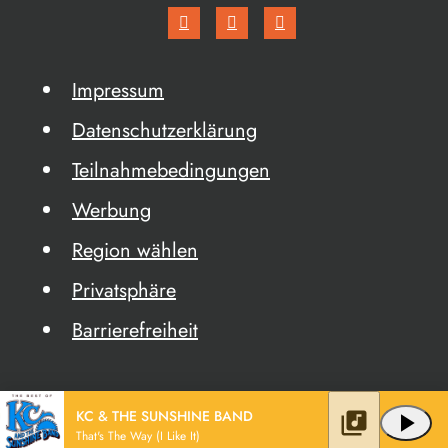
Impressum
Datenschutzerklärung
Teilnahmebedingungen
Werbung
Region wählen
Privatsphäre
Barrierefreiheit
KC & THE SUNSHINE BAND
library_music
play_arrow
That's The Way (I Like It)