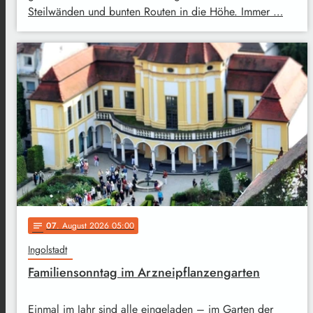
Steilwänden und bunten Routen in die Höhe. Immer …
07
. August 2026 05:00
notes
Ingolstadt
Familiensonntag im Arzneipflanzengarten
Einmal im Jahr sind alle eingeladen – im Garten der