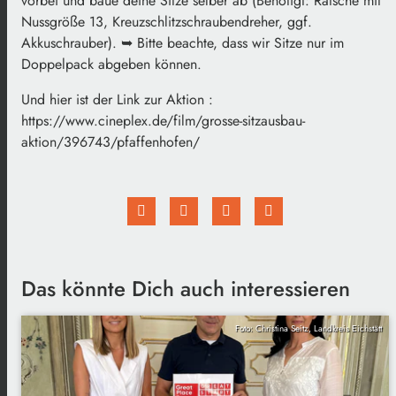
vorbei und baue deine Sitze selber ab (Benötigt: Ratsche mit
Nussgröße 13, Kreuzschlitzschraubendreher, ggf.
Akkuschrauber). ➥ Bitte beachte, dass wir Sitze nur im
Doppelpack abgeben können.
Und hier ist der Link zur Aktion :
https://www.cineplex.de/film/grosse-sitzausbau-
aktion/396743/pfaffenhofen/
Das könnte Dich auch interessieren
Foto: Christina Seitz, Landkreis Eichstätt