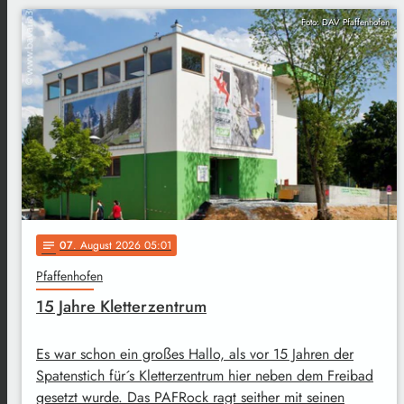
Foto: DAV Pfaffenhofen
07
. August 2026 05:01
notes
Pfaffenhofen
15 Jahre Kletterzentrum
Es war schon ein großes Hallo, als vor 15 Jahren der
Spatenstich für´s Kletterzentrum hier neben dem Freibad
gesetzt wurde. Das PAFRock ragt seither mit seinen