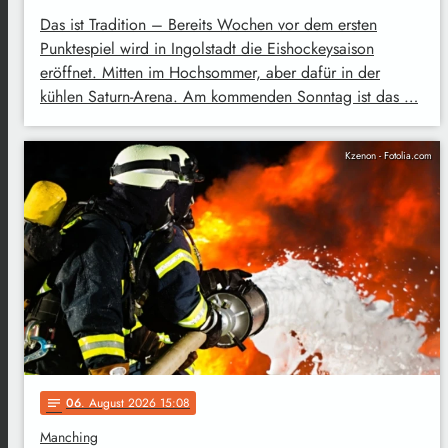
Das ist Tradition – Bereits Wochen vor dem ersten
Punktespiel wird in Ingolstadt die Eishockeysaison
eröffnet. Mitten im Hochsommer, aber dafür in der
kühlen Saturn-Arena. Am kommenden Sonntag ist das …
Kzenon - Fotolia.com
06
. August 2026 15:08
notes
Manching