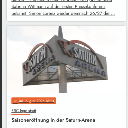
Sabrina Wittmann auf der ersten Pressekonferenz
bekannt. Simon Lorenz wieder demnach 26/27 die …
06
. August 2026 16:24
notes
ERC Ingolstadt
Saisoneröffnung in der Saturn-Arena