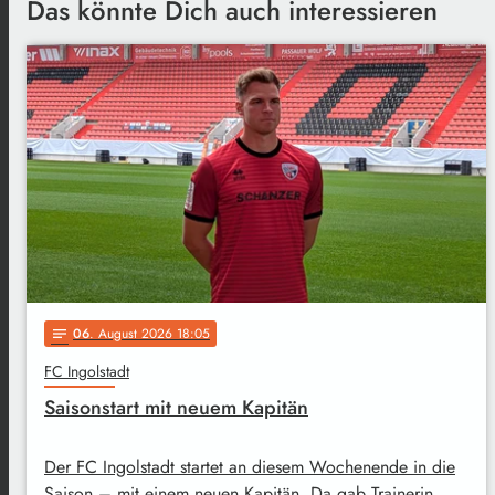
Das könnte Dich auch interessieren
06
. August 2026 18:05
notes
FC Ingolstadt
Saisonstart mit neuem Kapitän
Der FC Ingolstadt startet an diesem Wochenende in die
Saison – mit einem neuen Kapitän. Da gab Trainerin