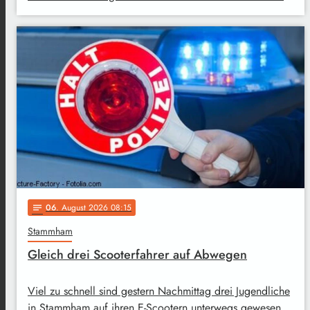
06
. August 2026 08:15
notes
Stammham
Gleich drei Scooterfahrer auf Abwegen
Viel zu schnell sind gestern Nachmittag drei Jugendliche
in Stammham auf ihren E-Scootern unterwegs gewesen.