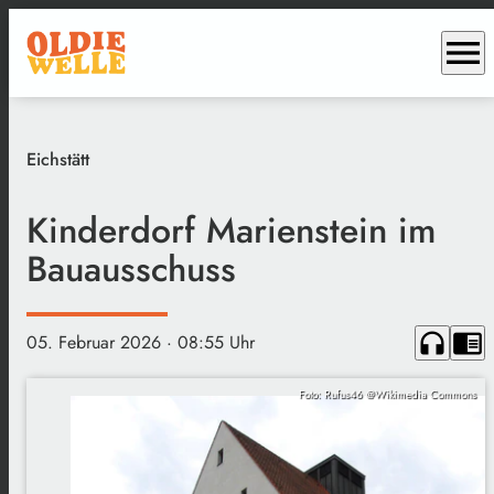
menu
Eichstätt
Kinderdorf Marienstein im
Bauausschuss
headphones
chrome_reader_mode
05. Februar 2026
· 08:55 Uhr
Foto: Rufus46 @Wikimedia Commons