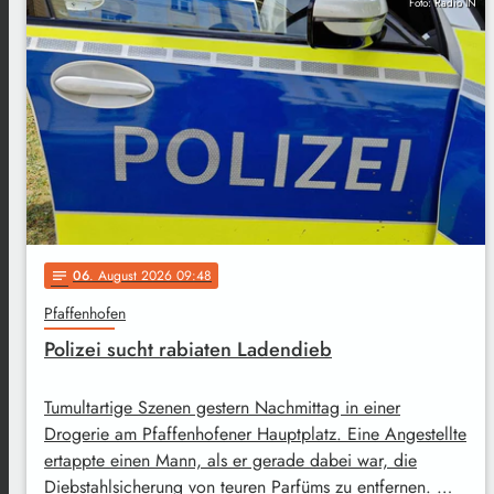
Foto: Radio IN
06
. August 2026 09:48
notes
Pfaffenhofen
Polizei sucht rabiaten Ladendieb
Tumultartige Szenen gestern Nachmittag in einer
Drogerie am Pfaffenhofener Hauptplatz. Eine Angestellte
ertappte einen Mann, als er gerade dabei war, die
Diebstahlsicherung von teuren Parfüms zu entfernen. …