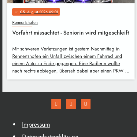
05
. August 2026 09:01
notes
Rennertshofen
Vorfahrt missachtet - Seniorin wird mitgeschleift
Mit schweren Verletzungen ist gestern Nachmittag in
Rennertshofen ein Unfall zwischen einem Fahrrad und
einem Auto zu Ende gegangen. Eine Radlerin wollte
nach rechts abbiegen, übersah dabei aber einen PKW …
Impressum
Datenschutzerklärung