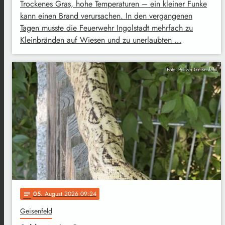
Trockenes Gras, hohe Temperaturen – ein kleiner Funke
kann einen Brand verursachen. In den vergangenen
Tagen musste die Feuerwehr Ingolstadt mehrfach zu
Kleinbränden auf Wiesen und zu unerlaubten …
Foto: Polizei Geisenfeld
05
. August 2026 09:24
notes
Geisenfeld