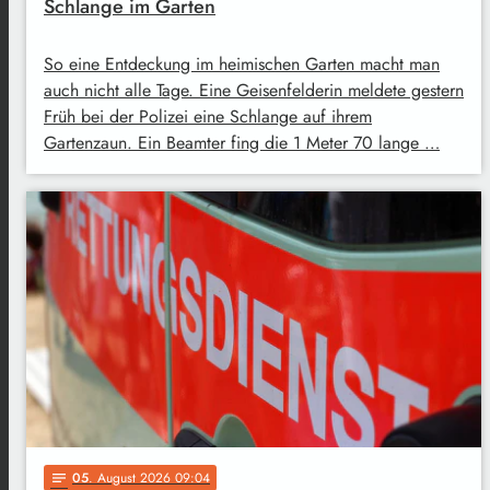
Schlange im Garten
So eine Entdeckung im heimischen Garten macht man
auch nicht alle Tage. Eine Geisenfelderin meldete gestern
Früh bei der Polizei eine Schlange auf ihrem
Gartenzaun. Ein Beamter fing die 1 Meter 70 lange …
05
. August 2026 09:04
notes