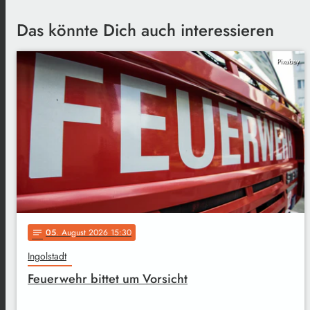
Das könnte Dich auch interessieren
Pixabay
05
. August 2026 15:30
notes
Ingolstadt
Feuerwehr bittet um Vorsicht