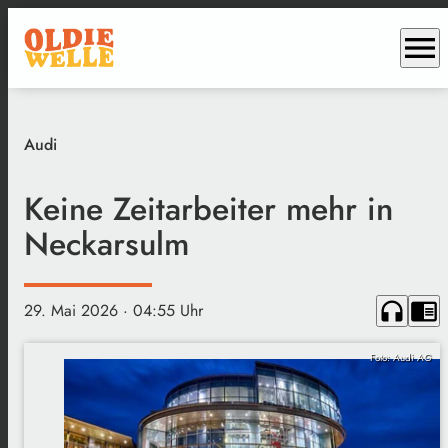
menu
Audi
Keine Zeitarbeiter mehr in
Neckarsulm
headphones
chrome_reader_mode
29. Mai 2026
· 04:55 Uhr
Foto: Audi AG