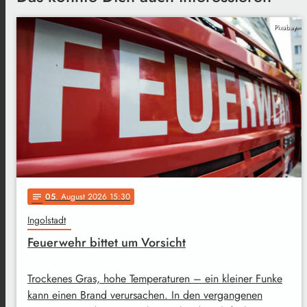
Pixabay
05
. August 2026 15:30
notes
Ingolstadt
Feuerwehr bittet um Vorsicht
Trockenes Gras, hohe Temperaturen – ein kleiner Funke
kann einen Brand verursachen. In den vergangenen