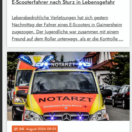
E-Scooterfahrer nach Sturz in Lebensgefahr
Lebensbedrohliche Verletzungen hat sich gestern
Nachmittag der Fahrer eines E-Scooters in Gaimersheim
zugezogen. Der Jugendliche war zusammen mit einem
Freund auf dem Roller unterwegs, als er die Kontrolle …
Symbolbild
05
. August 2026 09:01
notes