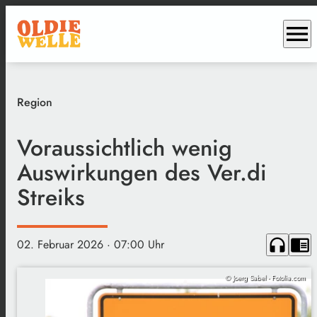
menu
Region
Voraussichtlich wenig
Auswirkungen des Ver.di
Streiks
headphones
chrome_reader_mode
02. Februar 2026
· 07:00 Uhr
© Joerg Sabel - Fotolia.com