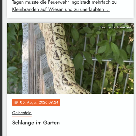
Tagen musste die Feuerwehr Ingolstadt mehrfach zu
Kleinbränden auf Wiesen und zu unerlaubten …
Foto: Polizei Geisenfeld
05
. August 2026 09:24
notes
Geisenfeld
Schlange im Garten