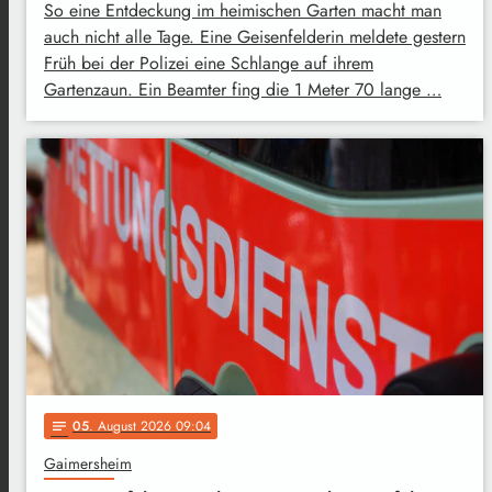
So eine Entdeckung im heimischen Garten macht man
auch nicht alle Tage. Eine Geisenfelderin meldete gestern
Früh bei der Polizei eine Schlange auf ihrem
Gartenzaun. Ein Beamter fing die 1 Meter 70 lange …
05
. August 2026 09:04
notes
Gaimersheim