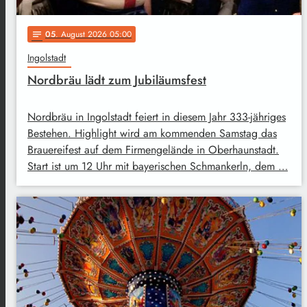
05
. August 2026 05:00
notes
Ingolstadt
Nordbräu lädt zum Jubiläumsfest
Nordbräu in Ingolstadt feiert in diesem Jahr 333-jähriges
Bestehen. Highlight wird am kommenden Samstag das
Brauereifest auf dem Firmengelände in Oberhaunstadt.
Start ist um 12 Uhr mit bayerischen Schmankerln, dem …