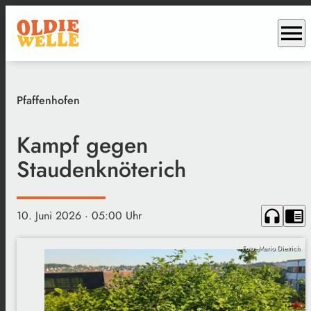
menu
Pfaffenhofen
Kampf gegen
Staudenknöterich
headphones
chrome_reader_mode
10. Juni 2026
· 05:00 Uhr
Foto: Mario Dietrich