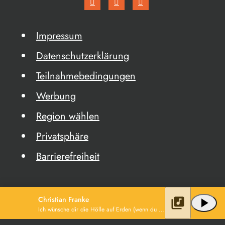
Impressum
Datenschutzerklärung
Teilnahmebedingungen
Werbung
Region wählen
Privatsphäre
Barrierefreiheit
Christian Franke
library_music
play_arrow
Ich wünsche dir die Hölle auf Erden (wenn du heut" gehst)