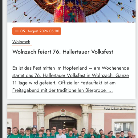
05
. August 2026 05:00
notes
Wolnzach
Wolnzach feiert 76. Hallertauer Volksfest
Es ist das Fest mitten im Hopfenland – am Wochenende
startet das 76. Hallertauer Volksfest in Wolnzach. Ganze
11 Tage wird gefeiert. Offizieller Festauftakt ist am
Freitagabend mit der traditionellen Bierprobe. …
Foto: Oliver Scholtyssek