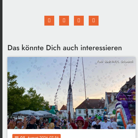
Das könnte Dich auch interessieren
Foto: Stadt PAF/L. Schwärzli
05
. August 2026 07:56
notes