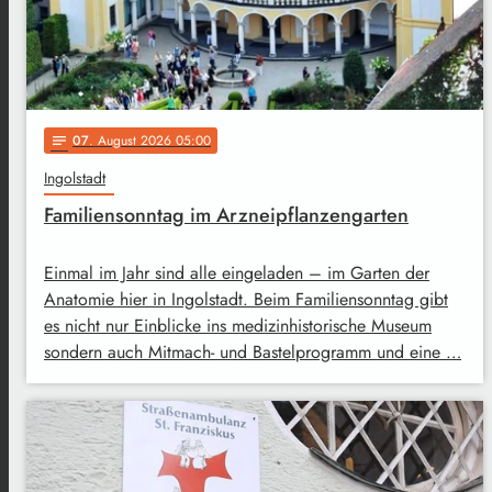
07
. August 2026 05:00
notes
Ingolstadt
Familiensonntag im Arzneipflanzengarten
Einmal im Jahr sind alle eingeladen – im Garten der
Anatomie hier in Ingolstadt. Beim Familiensonntag gibt
es nicht nur Einblicke ins medizinhistorische Museum
sondern auch Mitmach- und Bastelprogramm und eine …