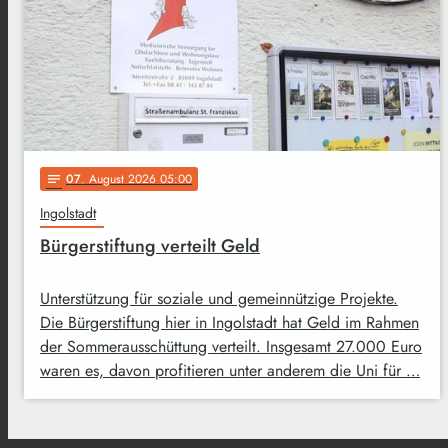
07
. August 2026 05:00
notes
Ingolstadt
Bürgerstiftung verteilt Geld
Unterstützung für soziale und gemeinnützige Projekte.
Die Bürgerstiftung hier in Ingolstadt hat Geld im Rahmen
der Sommerausschüttung verteilt. Insgesamt 27.000 Euro
waren es, davon profitieren unter anderem die Uni für …