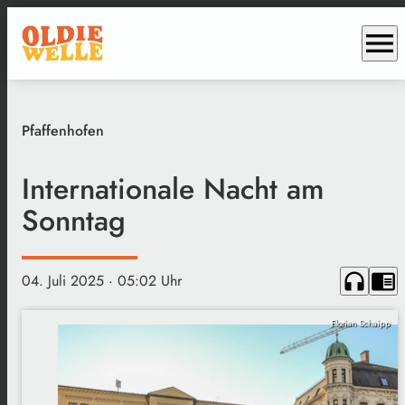
menu
Pfaffenhofen
Internationale Nacht am
Sonntag
headphones
chrome_reader_mode
04. Juli 2025
· 05:02 Uhr
Florian Schaipp