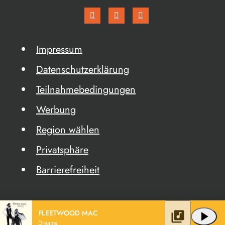
Impressum
Datenschutzerklärung
Teilnahmebedingungen
Werbung
Region wählen
Privatsphäre
Barrierefreiheit
FLEETWOOD MAC
library_music
play_arrow
Dreams