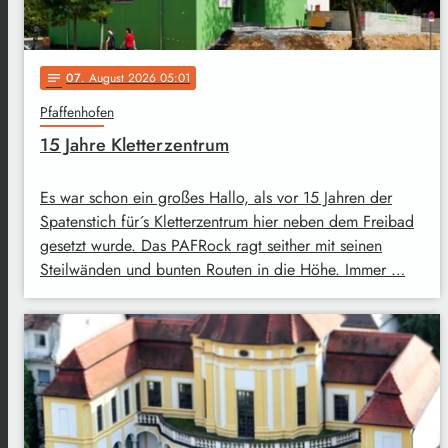
07
. August 2026 05:01
notes
Pfaffenhofen
15 Jahre Kletterzentrum
Es war schon ein großes Hallo, als vor 15 Jahren der
Spatenstich für´s Kletterzentrum hier neben dem Freibad
gesetzt wurde. Das PAFRock ragt seither mit seinen
Steilwänden und bunten Routen in die Höhe. Immer …