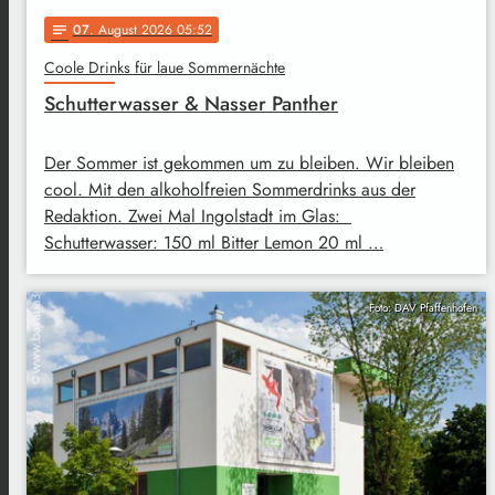
07
. August 2026 05:52
notes
Coole Drinks für laue Sommernächte
Schutterwasser & Nasser Panther
Der Sommer ist gekommen um zu bleiben. Wir bleiben
cool. Mit den alkoholfreien Sommerdrinks aus der
Redaktion. Zwei Mal Ingolstadt im Glas:
Schutterwasser: 150 ml Bitter Lemon 20 ml …
Foto: DAV Pfaffenhofen