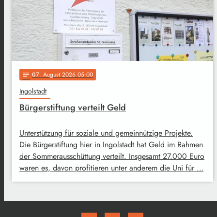
07
. August 2026 05:00
notes
Ingolstadt
Bürgerstiftung verteilt Geld
Unterstützung für soziale und gemeinnützige Projekte.
Die Bürgerstiftung hier in Ingolstadt hat Geld im Rahmen
der Sommerausschüttung verteilt. Insgesamt 27.000 Euro
waren es, davon profitieren unter anderem die Uni für …