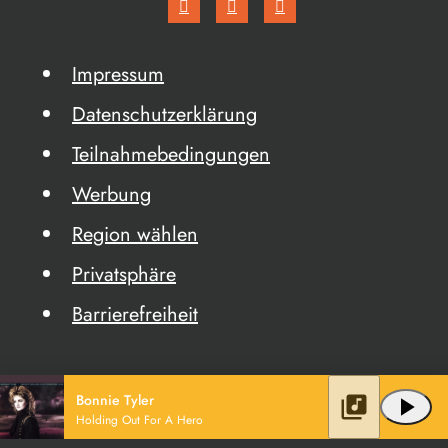
Impressum
Datenschutzerklärung
Teilnahmebedingungen
Werbung
Region wählen
Privatsphäre
Barrierefreiheit
Bonnie Tyler
library_music
play_arrow
Holding Out For A Hero