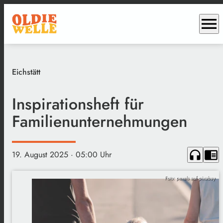
menu
Eichstätt
Inspirationsheft für
Familienunternehmungen
headphones
chrome_reader_mode
19. August 2025
· 05:00 Uhr
Foto: pexels auf pixabay