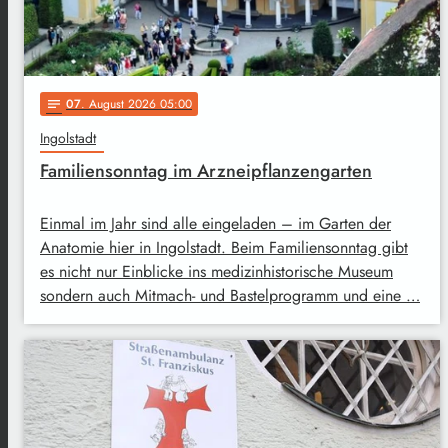
07
. August 2026 05:00
notes
Ingolstadt
Familiensonntag im Arzneipflanzengarten
Einmal im Jahr sind alle eingeladen – im Garten der
Anatomie hier in Ingolstadt. Beim Familiensonntag gibt
es nicht nur Einblicke ins medizinhistorische Museum
sondern auch Mitmach- und Bastelprogramm und eine …