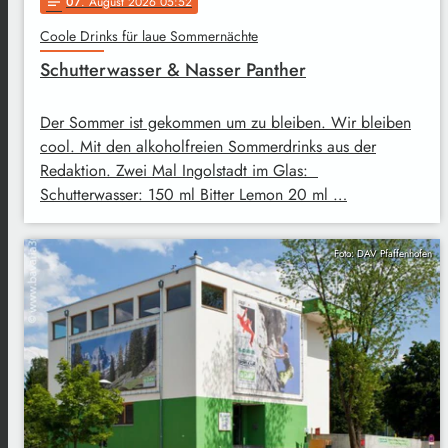
07
. August 2026 05:52
notes
Coole Drinks für laue Sommernächte
Schutterwasser & Nasser Panther
Der Sommer ist gekommen um zu bleiben. Wir bleiben
cool. Mit den alkoholfreien Sommerdrinks aus der
Redaktion. Zwei Mal Ingolstadt im Glas:
Schutterwasser: 150 ml Bitter Lemon 20 ml …
Foto: DAV Pfaffenhofen