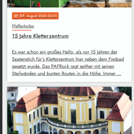
07
. August 2026 05:01
notes
Pfaffenhofen
15 Jahre Kletterzentrum
Es war schon ein großes Hallo, als vor 15 Jahren der
Spatenstich für´s Kletterzentrum hier neben dem Freibad
gesetzt wurde. Das PAFRock ragt seither mit seinen
Steilwänden und bunten Routen in die Höhe. Immer …