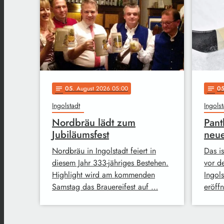
05
. August 2026 05:00
0
notes
notes
Ingolstadt
Ingolst
Nordbräu lädt zum
Pant
Jubiläumsfest
neue
Nordbräu in Ingolstadt feiert in
Das i
diesem Jahr 333-jähriges Bestehen.
vor d
Highlight wird am kommenden
Ingol
Samstag das Brauereifest auf …
eröff