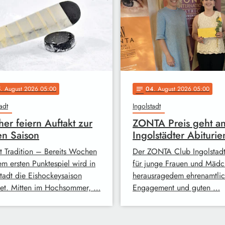
5
. August 2026 05:00
04
. August 2026 05:00
notes
adt
Ingolstadt
her feiern Auftakt zur
ZONTA Preis geht a
n Saison
Ingolstädter Abiturie
st Tradition – Bereits Wochen
Der ZONTA Club Ingolstadt
em ersten Punktespiel wird in
für junge Frauen und Mädc
stadt die Eishockeysaison
herausragedem ehrenamtli
net. Mitten im Hochsommer, …
Engagement und guten …