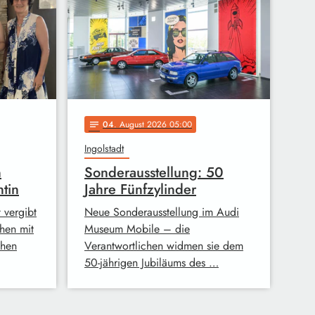
04
. August 2026 05:00
notes
Ingolstadt
n
Sonderausstellung: 50
ntin
Jahre Fünfzylinder
 vergibt
Neue Sonderausstellung im Audi
hen mit
Museum Mobile – die
chen
Verantwortlichen widmen sie dem
50-jährigen Jubiläums des …