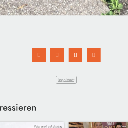
Ingolstadt
ressieren
Foto: soerli auf pixabay
Foto: