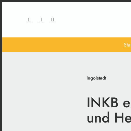
Sta
Ingolstadt
INKB e
und H