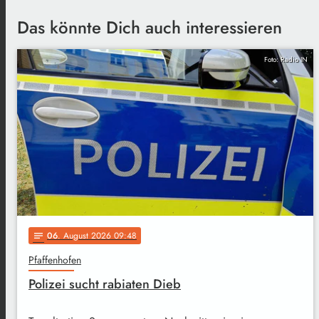
Das könnte Dich auch interessieren
Foto: Radio IN
06
. August 2026 09:48
notes
Pfaffenhofen
Polizei sucht rabiaten Dieb