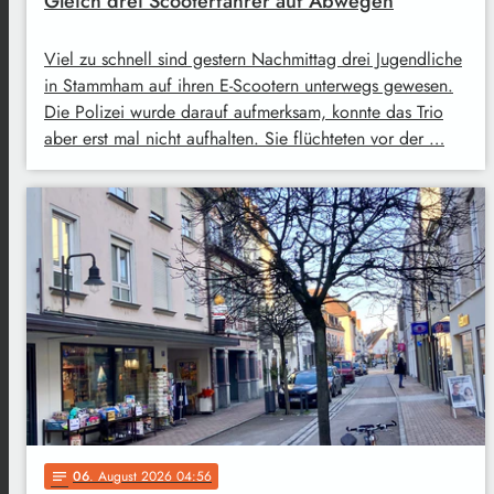
Gleich drei Scooterfahrer auf Abwegen
Viel zu schnell sind gestern Nachmittag drei Jugendliche
in Stammham auf ihren E-Scootern unterwegs gewesen.
Die Polizei wurde darauf aufmerksam, konnte das Trio
aber erst mal nicht aufhalten. Sie flüchteten vor der …
06
. August 2026 04:56
notes