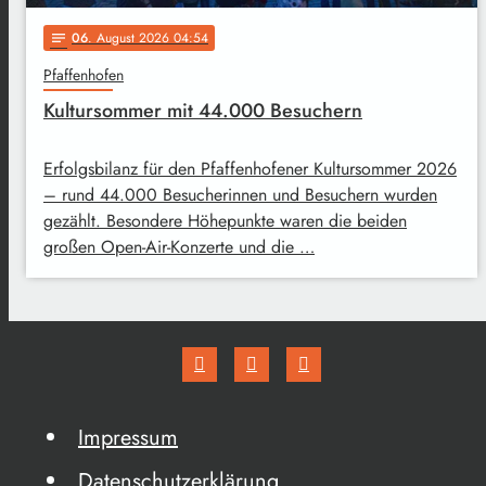
06
. August 2026 04:54
notes
Pfaffenhofen
Kultursommer mit 44.000 Besuchern
Erfolgsbilanz für den Pfaffenhofener Kultursommer 2026
– rund 44.000 Besucherinnen und Besuchern wurden
gezählt. Besondere Höhepunkte waren die beiden
großen Open-Air-Konzerte und die …
Impressum
Datenschutzerklärung