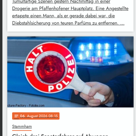
Tumultartige Szenen gestern Nachmittag in einer
Drogerie am Pfaffenhofener Hauptplatz. Eine Angestellte
ertappte einen Mann, als er gerade dabei war, die
Diebstahlsicherung von teuren Parfüms zu entfernen. …
06
. August 2026 08:15
notes
Stammham