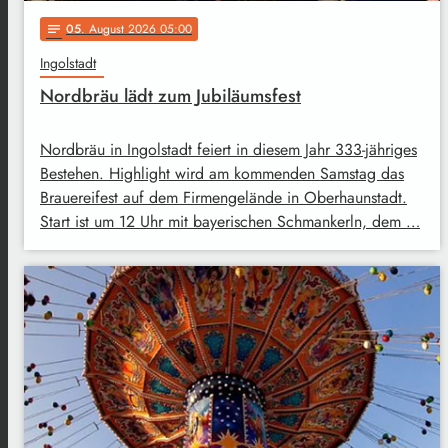
05
. August 2026 05:00
notes
Ingolstadt
Nordbräu lädt zum Jubiläumsfest
Nordbräu in Ingolstadt feiert in diesem Jahr 333-jähriges
Bestehen. Highlight wird am kommenden Samstag das
Brauereifest auf dem Firmengelände in Oberhaunstadt.
Start ist um 12 Uhr mit bayerischen Schmankerln, dem …