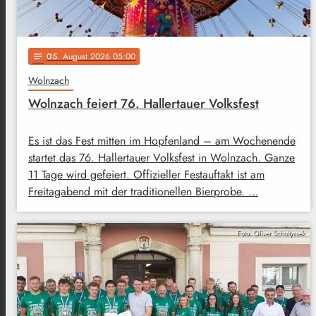
05
. August 2026 05:00
notes
Wolnzach
Wolnzach feiert 76. Hallertauer Volksfest
Es ist das Fest mitten im Hopfenland – am Wochenende
startet das 76. Hallertauer Volksfest in Wolnzach. Ganze
11 Tage wird gefeiert. Offizieller Festauftakt ist am
Freitagabend mit der traditionellen Bierprobe. …
Foto: Oliver Scholtyssek