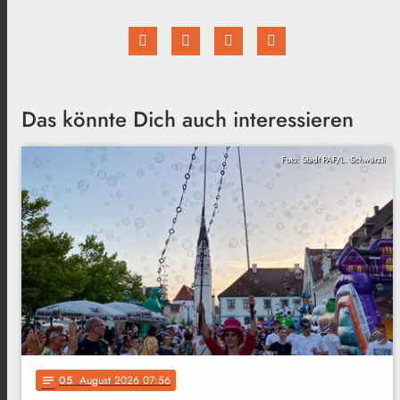
Das könnte Dich auch interessieren
Foto: Stadt PAF/L. Schwärzli
05
. August 2026 07:56
notes