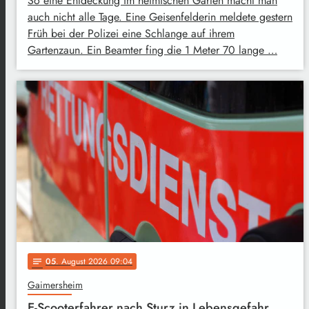
So eine Entdeckung im heimischen Garten macht man
auch nicht alle Tage. Eine Geisenfelderin meldete gestern
Früh bei der Polizei eine Schlange auf ihrem
Gartenzaun. Ein Beamter fing die 1 Meter 70 lange …
05
. August 2026 09:04
notes
Gaimersheim
E-Scooterfahrer nach Sturz in Lebensgefahr