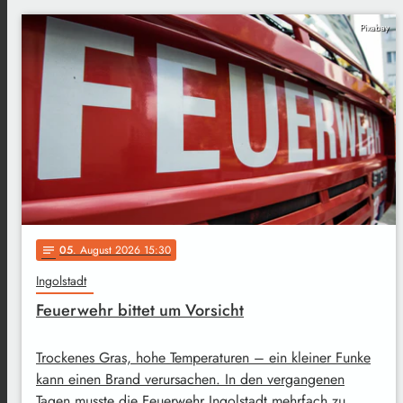
Pixabay
05
. August 2026 15:30
notes
Ingolstadt
Feuerwehr bittet um Vorsicht
Trockenes Gras, hohe Temperaturen – ein kleiner Funke
kann einen Brand verursachen. In den vergangenen
Tagen musste die Feuerwehr Ingolstadt mehrfach zu