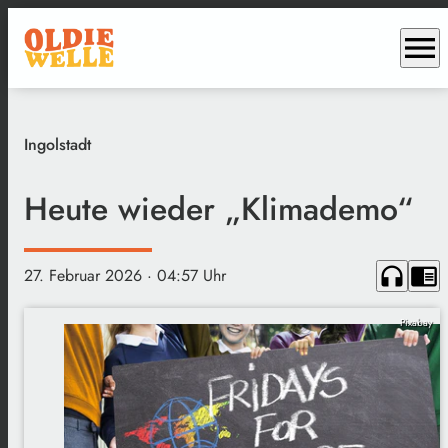
menu
Ingolstadt
Heute wieder „Klimademo“
headphones
chrome_reader_mode
27. Februar 2026
· 04:57 Uhr
Pixabay