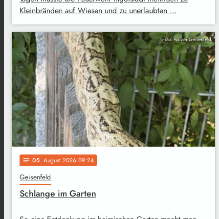
Kleinbränden auf Wiesen und zu unerlaubten …
Foto: Polizei Geisenfeld
05
. August 2026 09:24
notes
Geisenfeld
Schlange im Garten