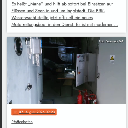
Es heißt „Mane“ und hilft ab sofort bei Einsätzen auf
Flüssen und Seen in und um Ingolstadt. Die BRK-
Wasserwacht stellte jetzt offiziell ein neues
Motorrettungsboot in den Dienst. Es ist mit moderner …
Foto: Feuerwehr PAF
07
. August 2026 09:23
notes
Pfaffenhofen