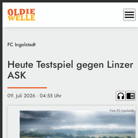
menu
FC Ingolstadt
Heute Testspiel gegen Linzer
ASK
headphones
chrome_reader_mode
09. Juli 2026
· 04:55 Uhr
Foto: FC Ingolstadt