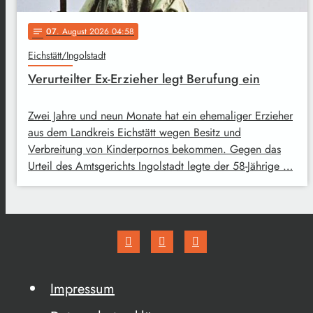
07
. August 2026 04:58
notes
Eichstätt/Ingolstadt
Verurteilter Ex-Erzieher legt Berufung ein
Zwei Jahre und neun Monate hat ein ehemaliger Erzieher
aus dem Landkreis Eichstätt wegen Besitz und
Verbreitung von Kinderpornos bekommen. Gegen das
Urteil des Amtsgerichts Ingolstadt legte der 58-Jährige …
Impressum