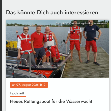
Das könnte Dich auch interessieren
Foto: BRK-Kreisverband Ingolstadt – Wasserwacht
07
. August 2026 16:21
notes
Ingolstadt
Neues Rettungsboot für die Wasserwacht