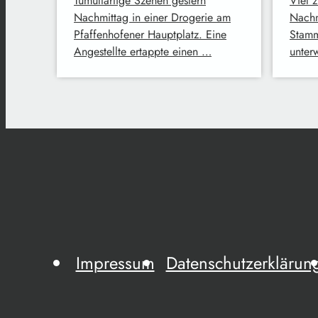
Tumultartige Szenen gestern
Viel z
Nachmittag in einer Drogerie am
Nachm
Pfaffenhofener Hauptplatz. Eine
Stamm
Angestellte ertappte einen …
unter
Impressum
Datenschutzerklärun