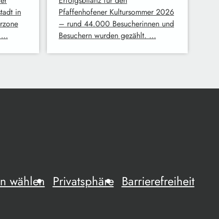
er
Erfolgsbilanz für den
tadt in
Pfaffenhofener Kultursommer 2026
erzone
– rund 44.000 Besucherinnen und
i …
Besuchern wurden gezählt. …
n wählen
Privatsphäre
Barrierefreiheit