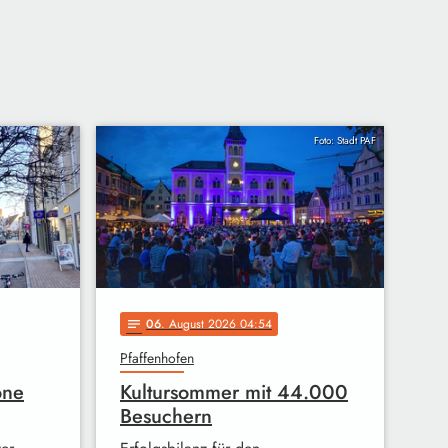
Foto: Stadt PAF
06
. August 2026 04:54
notes
Pfaffenhofen
one
Kultursommer mit 44.000
Besuchern