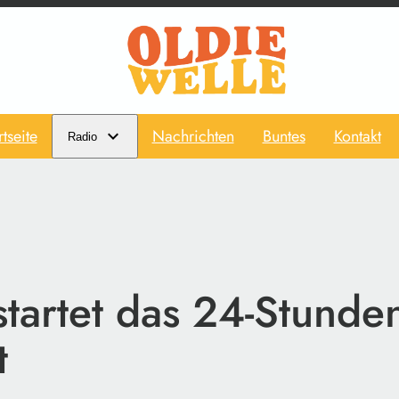
rtseite
Nachrichten
Buntes
Kontakt
Radio
tartet das 24-Stunden
t