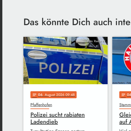
Das könnte Dich auch inte
Foto: Radio IN
06
. August 2026 09:48
0
notes
notes
Pfaffenhofen
Stam
Polizei sucht rabiaten
Glei
Ladendieb
auf