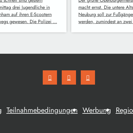
u schnell sind gestern
Der grüne Oberbürgermeist
ittag drei Jugendliche in
macht ernst. Die untere Alts
ham auf ihren E-Scootern
Neuburg soll zur Fußgäng
wegs gewesen. Die Polizei …
werden, zumindest an zwe
g
Teilnahmebedingungen
Werbung
Regio