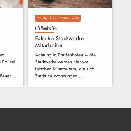
06
. August 2026 14:39
notes
Pfaffenhofen
Falsche Stadtwerke-
Mitarbeiter
 am
Achtung in Pfaffenhofen – die
 Polizei
Stadtwerke warnen hier vor
falschen Mitarbeitern, die sich
 Feuer …
Zutritt zu Wohnungen …