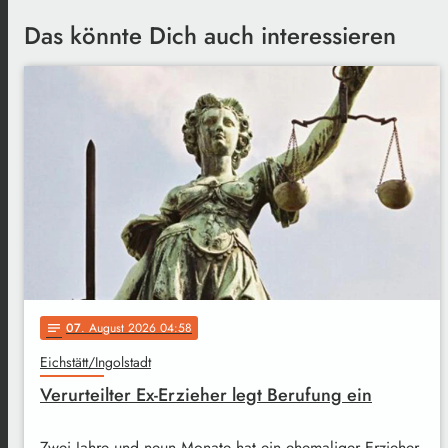
Das könnte Dich auch interessieren
07
. August 2026 04:58
notes
Eichstätt/Ingolstadt
Verurteilter Ex-Erzieher legt Berufung ein
Zwei Jahre und neun Monate hat ein ehemaliger Erzieher