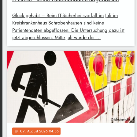
Glück gehabt – Beim IT-Sicherheitsvorfall im Juli im
Kreiskrankenhaus Schrobenhausen sind keine
Patientendaten abgeflossen. Die Untersuchung dazu ist
jetzt abgeschlossen. Mitte Juli wurde der …
istockphoto_Xyno
07
. August 2026 04:55
notes