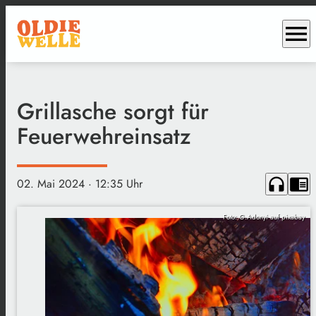
menu
Grillasche sorgt für
Feuerwehreinsatz
headphones
chrome_reader_mode
02. Mai 2024
· 12:35 Uhr
Foto: G.Adonyi auf pixabay