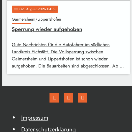
07
. August 2026 04:53
notes
Gaimersheim/Lippertshofen
Sperrung wieder aufgehoben
Gute Nachrichten für die Autofahrer im südlichen
Landkreis Eichstätt. Die Vollsperrung zwischen
Gaimersheim und Lippertshofen ist schon wieder
aufgehoben. Die Bauarbeiten sind abgeschlossen. Ab …
Impressum
Datenschutzerklärung