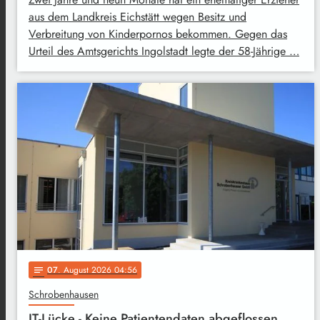
aus dem Landkreis Eichstätt wegen Besitz und
Verbreitung von Kinderpornos bekommen. Gegen das
Urteil des Amtsgerichts Ingolstadt legte der 58-Jährige …
07
. August 2026 04:56
notes
Schrobenhausen
IT-Lücke - Keine Patientendaten abgeflossen