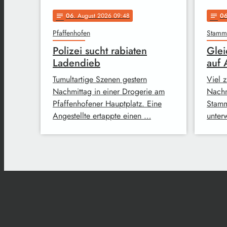
06
. August 2026 09:48
0
notes
notes
Pfaffenhofen
Stam
Polizei sucht rabiaten
Glei
Ladendieb
auf
Tumultartige Szenen gestern
Viel z
Nachmittag in einer Drogerie am
Nachm
Pfaffenhofener Hauptplatz. Eine
Stamm
Angestellte ertappte einen …
unter