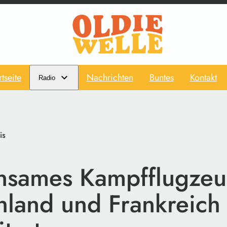
rtseite
Nachrichten
Buntes
Kontakt
Radio
is
sames Kampfflugzeu
hland und Frankreich