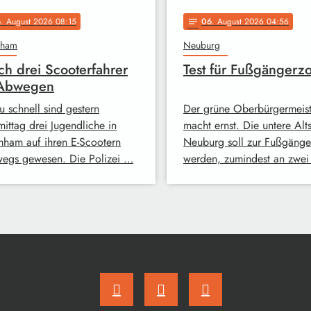
6
. August 2026 08:15
06
. August 2026 04:56
notes
mham
Neuburg
ch drei Scooterfahrer
Test für Fußgängerz
 Abwegen
u schnell sind gestern
Der grüne Oberbürgermeist
ittag drei Jugendliche in
macht ernst. Die untere Alts
ham auf ihren E-Scootern
Neuburg soll zur Fußgäng
wegs gewesen. Die Polizei …
werden, zumindest an zwe