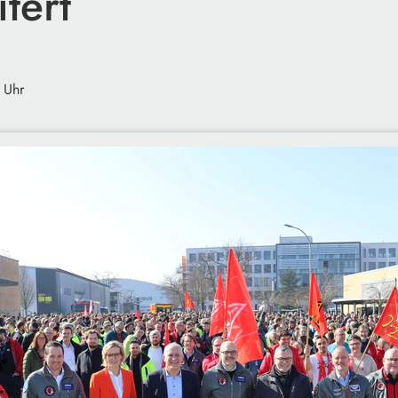
tert
 Uhr