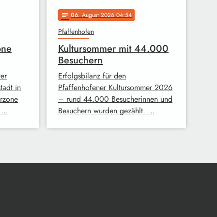
06
. August 2026 04:54
notes
Pfaffenhofen
one
Kultursommer mit 44.000
Besuchern
er
Erfolgsbilanz für den
tadt in
Pfaffenhofener Kultursommer 2026
erzone
– rund 44.000 Besucherinnen und
i …
Besuchern wurden gezählt. …