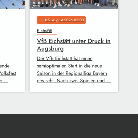
05
. August 2026 05:00
notes
Eichstätt
VfB Eichstätt unter Druck in
Augsburg
Der VfB Eichstätt hat einen
ende
semioptimalen Start in die neue
Volksfest
Saison in der Regionalliga Bayern
ge …
erwischt. Nach zwei Spielen und …