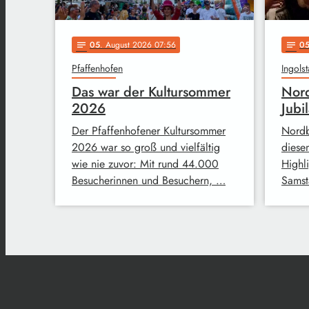
05
. August 2026 07:56
0
notes
notes
Pfaffenhofen
Ingolst
Das war der Kultursommer
Nord
2026
Jubi
Der Pfaffenhofener Kultursommer
Nordbr
2026 war so groß und vielfältig
diese
wie nie zuvor: Mit rund 44.000
Highl
Besucherinnen und Besuchern, …
Samst