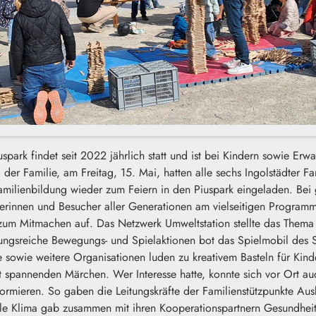
uspark findet seit 2022 jährlich statt und ist bei Kindern sowie Erw
 der Familie, am Freitag, 15. Mai, hatten alle sechs Ingolstädter Fa
amilienbildung wieder zum Feiern in den Piuspark eingeladen. Bei
herinnen und Besucher aller Generationen am vielseitigen Programm
zum Mitmachen auf. Das Netzwerk Umweltstation stellte das Thema
ungsreiche Bewegungs- und Spielaktionen bot das Spielmobil des 
e sowie weitere Organisationen luden zu kreativem Basteln für Kind
spannenden Märchen. Wer Interesse hatte, konnte sich vor Ort au
rmieren. So gaben die Leitungskräfte der Familienstützpunkte Ausk
lle Klima gab zusammen mit ihren Kooperationspartnern Gesundhe