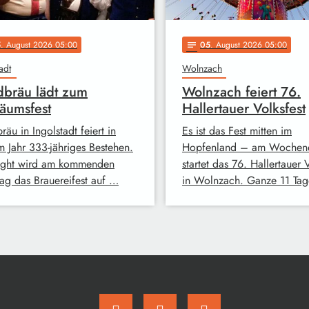
5
. August 2026 05:00
05
. August 2026 05:00
notes
adt
Wolnzach
bräu lädt zum
Wolnzach feiert 76.
läumsfest
Hallertauer Volksfest
äu in Ingolstadt feiert in
Es ist das Fest mitten im
m Jahr 333-jähriges Bestehen.
Hopfenland – am Wochen
ight wird am kommenden
startet das 76. Hallertauer 
ag das Brauereifest auf …
in Wolnzach. Ganze 11 Ta