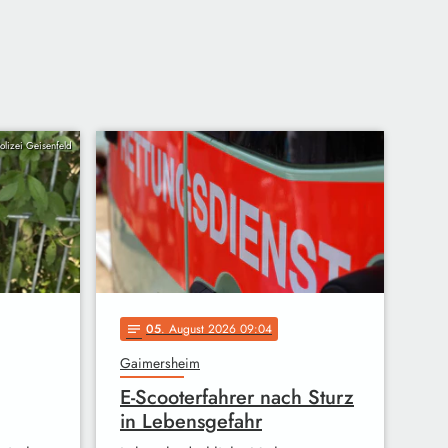
Polizei Geisenfeld
05
. August 2026 09:04
notes
Gaimersheim
E-Scooterfahrer nach Sturz
in Lebensgefahr