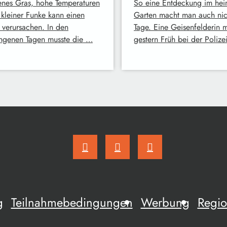
enes Gras, hohe Temperaturen
So eine Entdeckung im hei
 kleiner Funke kann einen
Garten macht man auch nich
 verursachen. In den
Tage. Eine Geisenfelderin 
ngenen Tagen musste die …
gestern Früh bei der Polize
g
Teilnahmebedingungen
Werbung
Regio