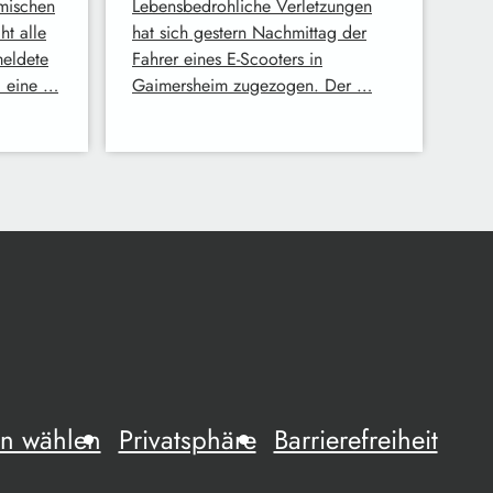
mischen
Lebensbedrohliche Verletzungen
t alle
hat sich gestern Nachmittag der
meldete
Fahrer eines E-Scooters in
i eine …
Gaimersheim zugezogen. Der …
n wählen
Privatsphäre
Barrierefreiheit