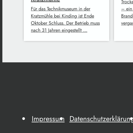
Trock
Für das Technikmuseum in der
– ein
Kratzmühle bei Kinding ist Ende
Brand
Oktober Schluss. Der Betrieb muss
verga
nach 31 Jahren eingestellt …
Impressum
Datenschutzerklärun