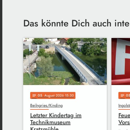
Das könnte Dich auch inte
Campingplatz Kratzmühle
05
. August 2026 15:30
0
notes
notes
Beilngries/Kinding
Ingolst
Letzter Kindertag im
Feue
Technikmuseum
Vors
Kratzmühle