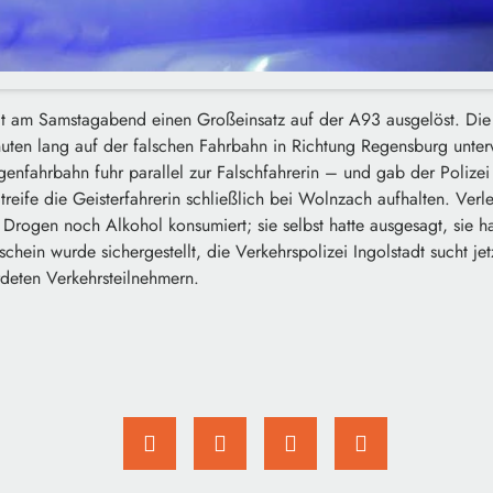
hat am Samstagabend einen Großeinsatz auf der A93 ausgelöst. Die
ten lang auf der falschen Fahrbahn in Richtung Regensburg unter
enfahrbahn fuhr parallel zur Falschfahrerin – und gab der Polizei
reife die Geisterfahrerin schließlich bei Wolnzach aufhalten. Ver
 Drogen noch Alkohol konsumiert; sie selbst hatte ausgesagt, sie 
rschein wurde sichergestellt, die Verkehrspolizei Ingolstadt sucht j
deten Verkehrsteilnehmern.