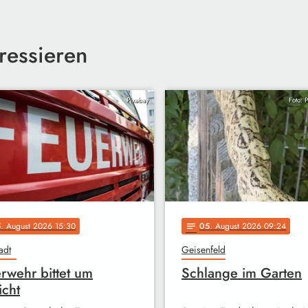
ressieren
Pixabay
Foto: 
5
. August 2026 15:30
05
. August 2026 09:24
notes
adt
Geisenfeld
rwehr bittet um
Schlange im Garten
icht