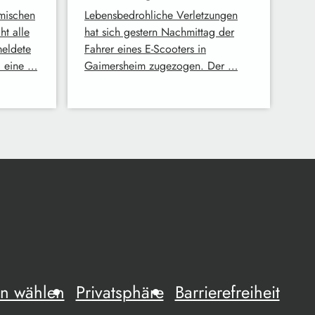
mischen
Lebensbedrohliche Verletzungen
t alle
hat sich gestern Nachmittag der
meldete
Fahrer eines E-Scooters in
i eine …
Gaimersheim zugezogen. Der …
n wählen
Privatsphäre
Barrierefreiheit