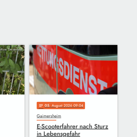
Polizei Geisenfeld
05
. August 2026 09:04
notes
Gaimersheim
E-Scooterfahrer nach Sturz
in Lebensgefahr