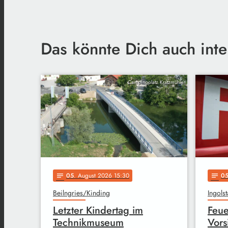
Das könnte Dich auch inte
Campingplatz Kratzmühle
05
. August 2026 15:30
0
notes
notes
Beilngries/Kinding
Ingolst
Letzter Kindertag im
Feue
Technikmuseum
Vors