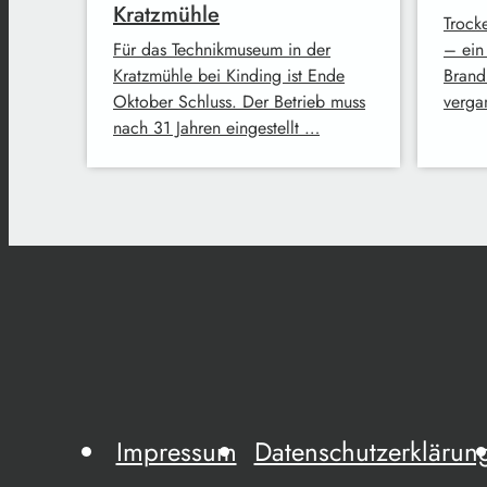
Kratzmühle
Trock
Für das Technikmuseum in der
– ein
Kratzmühle bei Kinding ist Ende
Brand
Oktober Schluss. Der Betrieb muss
verga
nach 31 Jahren eingestellt …
Impressum
Datenschutzerklärun