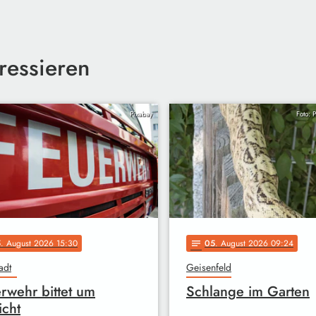
ressieren
Pixabay
Foto: 
5
. August 2026 15:30
05
. August 2026 09:24
notes
adt
Geisenfeld
rwehr bittet um
Schlange im Garten
icht