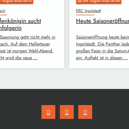
9
. August 2026 08:01
09
. August 2026 08:00
notes
ach
ERC Ingolstadt
enkönigin sucht
Heute Saisoneröffnu
folgerin
Spannung geht nicht mehr in
Saisoneröffnung heute be
ach. Auf dem Hallertauer
Ingolstadt. Die Panther lad
fest ist morgen Wahl-Abend.
großen Feier in die Saturn
ht wird die neue …
ein, Auftakt ist in diesen …