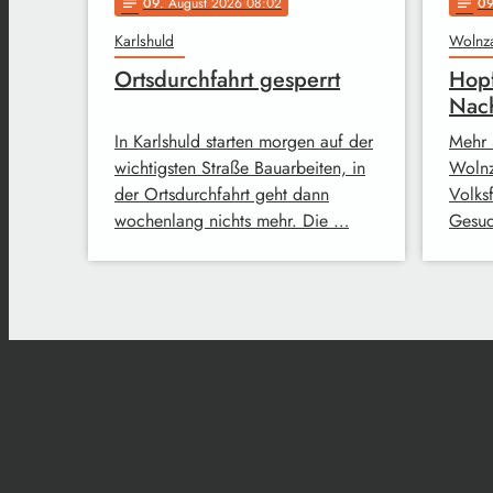
09
. August 2026 08:02
0
notes
notes
Karlshuld
Wolnz
Ortsdurchfahrt gesperrt
Hopf
Nach
In Karlshuld starten morgen auf der
Mehr 
wichtigsten Straße Bauarbeiten, in
Wolnz
der Ortsdurchfahrt geht dann
Volks
wochenlang nichts mehr. Die …
Gesuc