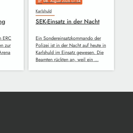
08
. August 2026 07:54
notes
Karlshuld
ng
SEK-Einsatz in der Nacht
im ERC
Ein Sondereinsatzkommando der
en zur
Polizei ist in der Nacht auf heute in
-Arena
Karlshuld im Einsatz gewesen. Die
Beamten rückten an, weil ein …