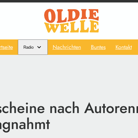
rtseite
Nachrichten
Buntes
Kontakt
Radio
scheine nach Autore
agnahmt