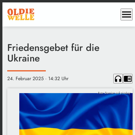
menu
Friedensgebet für die
Ukraine
headphones
chrome_reader_mode
24. Februar 2025
· 14:32 Uhr
Foto: Damian auf pixabay