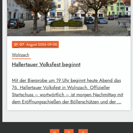
07
. August 2026 09:00
notes
Wolnzach
Hallertauer Volksfest beginnt
Mit der Bierprobe um 19 Uhr beginnt heute Abend das
76. Hallertauer Volksfest in Wolnzach. Offizieller
Startschuss – wortwörtlich – ist morgen Nachmittag mit
dem Eröffnungsschießen der Böllerschützen und der …