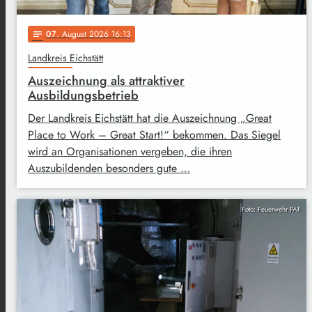
07
. August 2026 16:13
notes
Landkreis Eichstätt
Auszeichnung als attraktiver
Ausbildungsbetrieb
Der Landkreis Eichstätt hat die Auszeichnung „Great
Place to Work – Great Start!“ bekommen. Das Siegel
wird an Organisationen vergeben, die ihren
Auszubildenden besonders gute …
Foto: Feuerwehr PAF