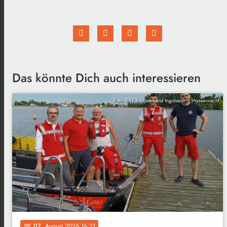
Das könnte Dich auch interessieren
Foto: BRK-Kreisverband Ingolstadt – Wasserwacht
07
. August 2026 16:21
notes