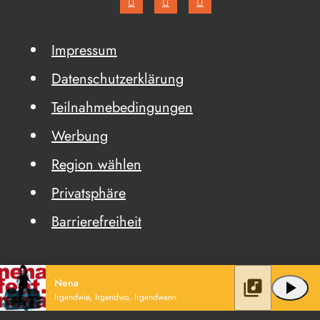
Impressum
Datenschutzerklärung
Teilnahmebedingungen
Werbung
Region wählen
Privatsphäre
Barrierefreiheit
Nena
library_music
play_arrow
Irgendwie, Irgendwo, Irgendwann