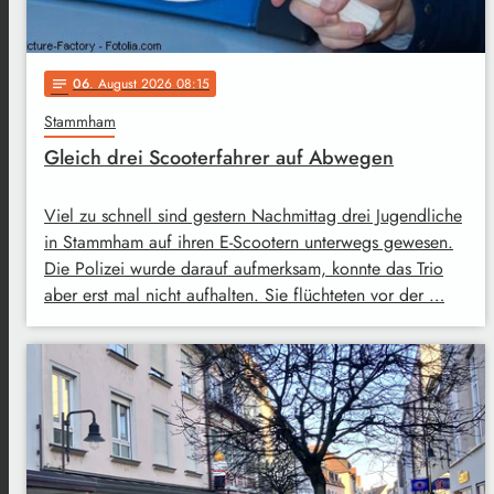
06
. August 2026 08:15
notes
Stammham
Gleich drei Scooterfahrer auf Abwegen
Viel zu schnell sind gestern Nachmittag drei Jugendliche
in Stammham auf ihren E-Scootern unterwegs gewesen.
Die Polizei wurde darauf aufmerksam, konnte das Trio
aber erst mal nicht aufhalten. Sie flüchteten vor der …