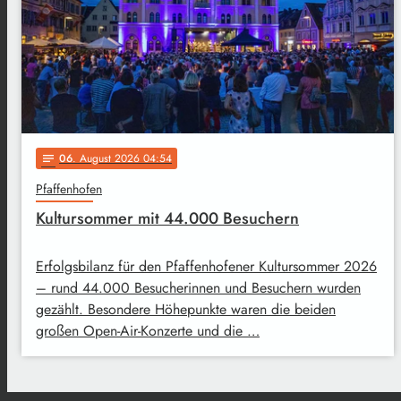
06
. August 2026 04:54
notes
Pfaffenhofen
Kultursommer mit 44.000 Besuchern
Erfolgsbilanz für den Pfaffenhofener Kultursommer 2026
– rund 44.000 Besucherinnen und Besuchern wurden
gezählt. Besondere Höhepunkte waren die beiden
großen Open-Air-Konzerte und die …