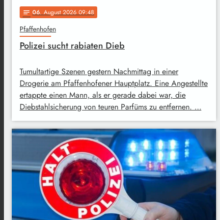
06
. August 2026 09:48
notes
Pfaffenhofen
Polizei sucht rabiaten Dieb
Tumultartige Szenen gestern Nachmittag in einer
Drogerie am Pfaffenhofener Hauptplatz. Eine Angestellte
ertappte einen Mann, als er gerade dabei war, die
Diebstahlsicherung von teuren Parfüms zu entfernen. …