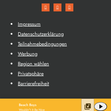
Impressum
Datenschutzerklärung
Teilnahmebedingungen
Werbung
Region wählen
Privatsphäre
Barrierefreiheit
Beach Boys
library_music
play_arrow
Wouldn"t It Be Nice