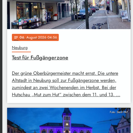
06
. August 2026 04:56
notes
Neuburg
Test für Fußgängerzone
Der grüne Oberbürgermeister macht ernst. Die untere
Altstadt in Neuburg soll zur Fußgängerzone werden,
zumindest an zwei Wochenenden im Herbst. Bei der
Hutschau „Mut zum Hut“ zwischen dem 11. und 13. …
Foto: Stadt PAF