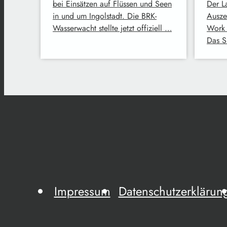
bei Einsätzen auf Flüssen und Seen
Der La
in und um Ingolstadt. Die BRK-
Ausze
Wasserwacht stellte jetzt offiziell …
Work 
Das S
Impressum
Datenschutzerklärun