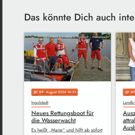
Das könnte Dich auch inte
Foto: BRK-Kreisverband Ingolstadt – Wasserwacht
07
. August 2026 16:21
0
notes
notes
Ingolstadt
Landkre
Neues Rettungsboot für
Ausz
die Wasserwacht
attra
Ausb
Es heißt „Mane“ und hilft ab sofort