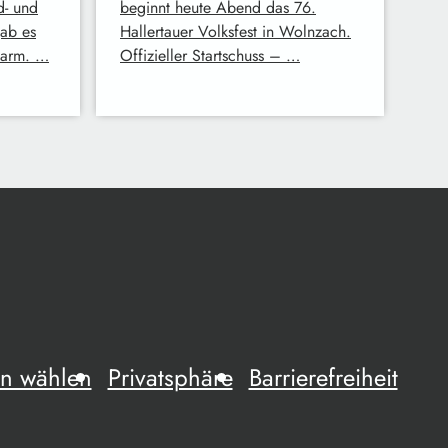
d- und
beginnt heute Abend das 76.
gab es
Hallertauer Volksfest in Wolnzach.
larm. …
Offizieller Startschuss – …
n wählen
Privatsphäre
Barrierefreiheit