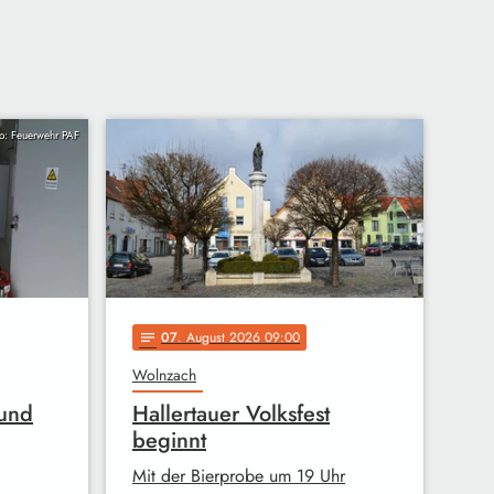
to: Feuerwehr PAF
07
. August 2026 09:00
notes
Wolnzach
 und
Hallertauer Volksfest
beginnt
Mit der Bierprobe um 19 Uhr