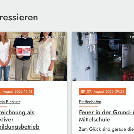
ressieren
Foto: Christina Seitz, Landkreis Eichstätt
Fo
7
. August 2026 16:13
07
. August 2026 09:23
notes
is Eichstätt
Pfaffenhofen
eichnung als
Feuer in der Grund-
ktiver
Mittelschule
ildungsbetrieb
Zum Glück sind gerade die