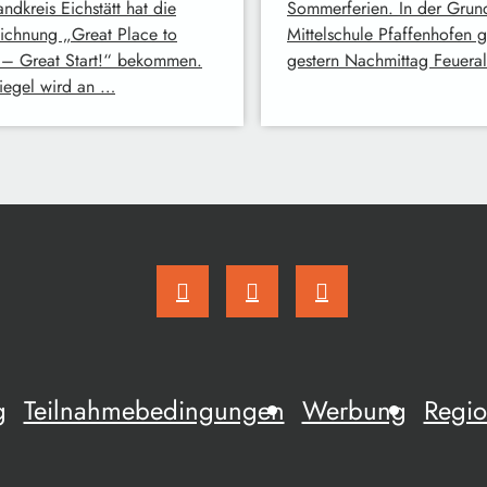
ndkreis Eichstätt hat die
Sommerferien. In der Grun
ichnung „Great Place to
Mittelschule Pfaffenhofen 
– Great Start!“ bekommen.
gestern Nachmittag Feuera
iegel wird an …
g
Teilnahmebedingungen
Werbung
Regio