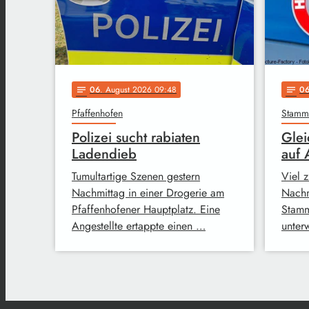
06
. August 2026 09:48
0
notes
notes
Pfaffenhofen
Stam
Polizei sucht rabiaten
Glei
Ladendieb
auf
Tumultartige Szenen gestern
Viel z
Nachmittag in einer Drogerie am
Nachm
Pfaffenhofener Hauptplatz. Eine
Stamm
Angestellte ertappte einen …
unter