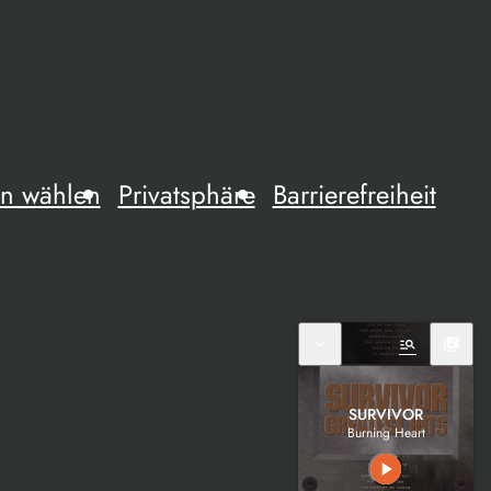
n wählen
Privatsphäre
Barrierefreiheit
expand_more
manage_search
library_music
SURVIVOR
Burning Heart
play_arrow