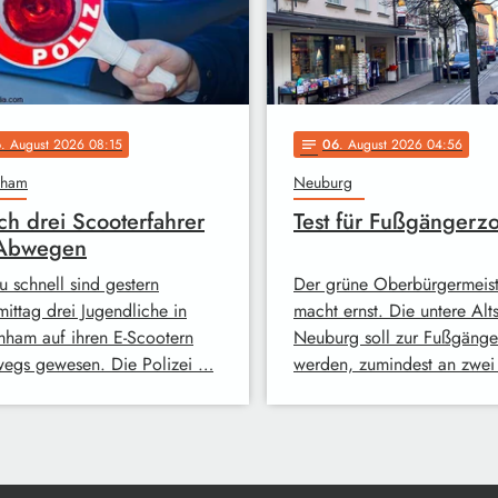
6
. August 2026 08:15
06
. August 2026 04:56
notes
mham
Neuburg
ch drei Scooterfahrer
Test für Fußgängerz
 Abwegen
u schnell sind gestern
Der grüne Oberbürgermeist
ittag drei Jugendliche in
macht ernst. Die untere Alts
ham auf ihren E-Scootern
Neuburg soll zur Fußgäng
wegs gewesen. Die Polizei …
werden, zumindest an zwe