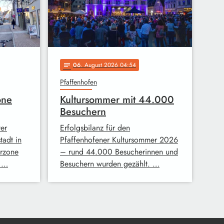
06
. August 2026 04:54
notes
Pfaffenhofen
one
Kultursommer mit 44.000
Besuchern
er
Erfolgsbilanz für den
tadt in
Pfaffenhofener Kultursommer 2026
erzone
– rund 44.000 Besucherinnen und
i …
Besuchern wurden gezählt. …