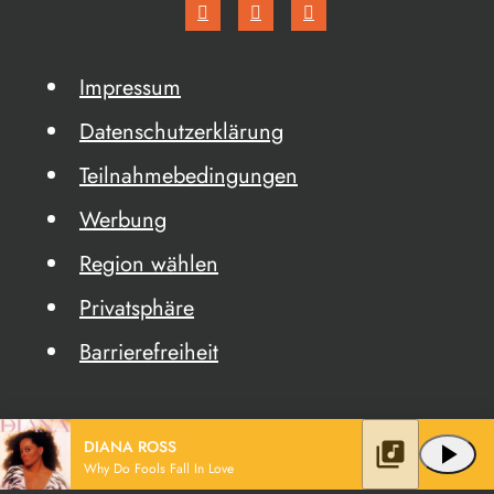
Impressum
Datenschutzerklärung
Teilnahmebedingungen
Werbung
Region wählen
Privatsphäre
Barrierefreiheit
DIANA ROSS
library_music
play_arrow
Why Do Fools Fall In Love