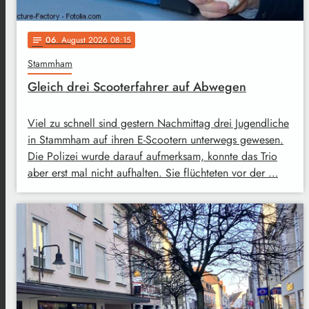
06
. August 2026 08:15
notes
Stammham
Gleich drei Scooterfahrer auf Abwegen
Viel zu schnell sind gestern Nachmittag drei Jugendliche
in Stammham auf ihren E-Scootern unterwegs gewesen.
Die Polizei wurde darauf aufmerksam, konnte das Trio
aber erst mal nicht aufhalten. Sie flüchteten vor der …