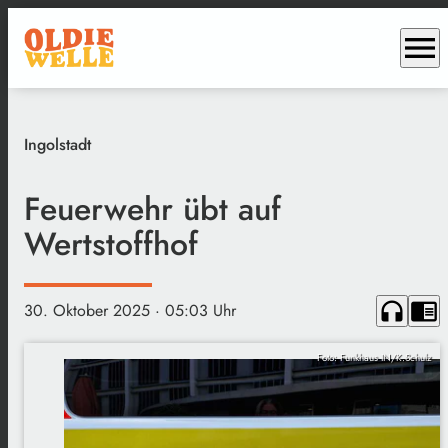
menu
Ingolstadt
Feuerwehr übt auf
Wertstoffhof
headphones
chrome_reader_mode
30. Oktober 2025
· 05:03 Uhr
Foto: Funkhaus IN/K.Schulz