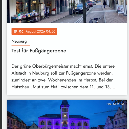
06
. August 2026 04:56
notes
Neuburg
Test für Fußgängerzone
Der grüne Oberbürgermeister macht ernst. Die untere
Altstadt in Neuburg soll zur Fußgängerzone werden,
zumindest an zwei Wochenenden im Herbst. Bei der
Hutschau „Mut zum Hut“ zwischen dem 11. und 13. …
Foto: Stadt PAF