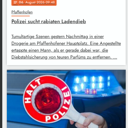
06
. August 2026 09:48
notes
Pfaffenhofen
Polizei sucht rabiaten Ladendieb
Tumultartige Szenen gestern Nachmittag in einer
Drogerie am Pfaffenhofener Hauptplatz. Eine Angestellte
ertappte einen Mann, als er gerade dabei war, die
Diebstahlsicherung von teuren Parfüms zu entfernen. …