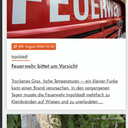
05
. August 2026 15:30
notes
Ingolstadt
Feuerwehr bittet um Vorsicht
Trockenes Gras, hohe Temperaturen – ein kleiner Funke
kann einen Brand verursachen. In den vergangenen
Tagen musste die Feuerwehr Ingolstadt mehrfach zu
Kleinbränden auf Wiesen und zu unerlaubten …
Foto: Polizei Geisenfeld