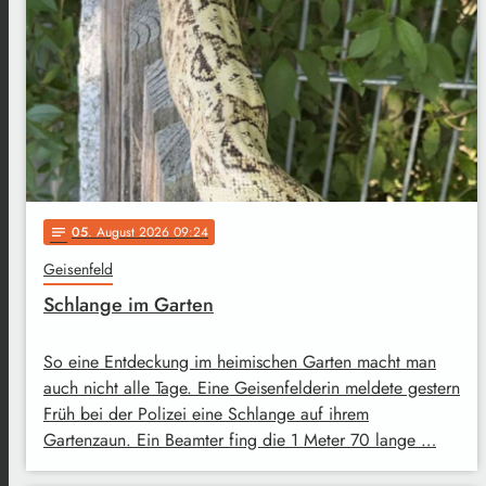
05
. August 2026 09:24
notes
Geisenfeld
Schlange im Garten
So eine Entdeckung im heimischen Garten macht man
auch nicht alle Tage. Eine Geisenfelderin meldete gestern
Früh bei der Polizei eine Schlange auf ihrem
Gartenzaun. Ein Beamter fing die 1 Meter 70 lange …