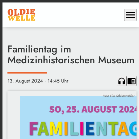
menu
Familientag im
Medizinhistorischen Museum
headphones
chrome_reader_mode
13. August 2024
· 14:45 Uhr
Foto: Elke Schlottermöller