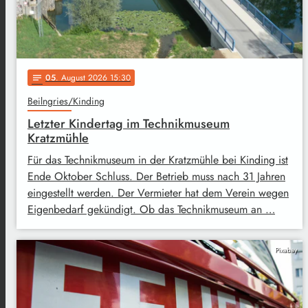
05
. August 2026 15:30
notes
Beilngries/Kinding
Letzter Kindertag im Technikmuseum
Kratzmühle
Für das Technikmuseum in der Kratzmühle bei Kinding ist
Ende Oktober Schluss. Der Betrieb muss nach 31 Jahren
eingestellt werden. Der Vermieter hat dem Verein wegen
Eigenbedarf gekündigt. Ob das Technikmuseum an …
Pixabay