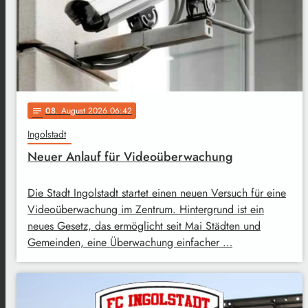
08
. August 2026 06:42
notes
Ingolstadt
Neuer Anlauf für Videoüberwachung
Die Stadt Ingolstadt startet einen neuen Versuch für eine
Videoüberwachung im Zentrum. Hintergrund ist ein
neues Gesetz, das ermöglicht seit Mai Städten und
Gemeinden, eine Überwachung einfacher …