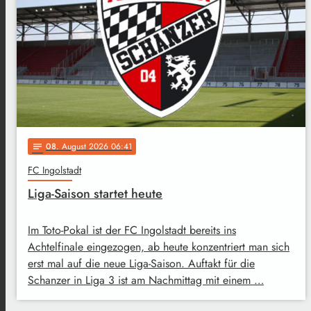
08
. August 2026 06:41
notes
FC Ingolstadt
Liga-Saison startet heute
Im Toto-Pokal ist der FC Ingolstadt bereits ins
Achtelfinale eingezogen, ab heute konzentriert man sich
erst mal auf die neue Liga-Saison. Auftakt für die
Schanzer in Liga 3 ist am Nachmittag mit einem …