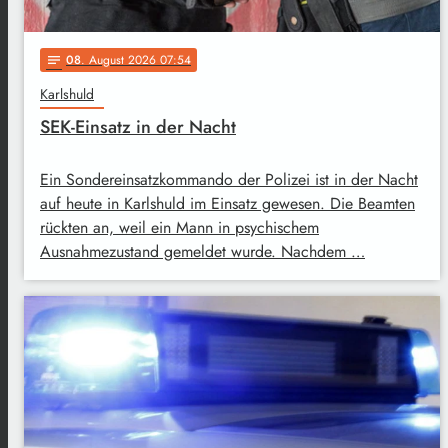
08
. August 2026 07:54
notes
Karlshuld
SEK-Einsatz in der Nacht
Ein Sondereinsatzkommando der Polizei ist in der Nacht
auf heute in Karlshuld im Einsatz gewesen. Die Beamten
rückten an, weil ein Mann in psychischem
Ausnahmezustand gemeldet wurde. Nachdem …