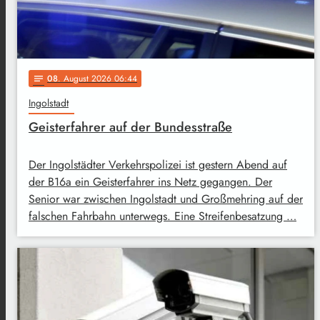
08
. August 2026 06:44
notes
Ingolstadt
Geisterfahrer auf der Bundesstraße
Der Ingolstädter Verkehrspolizei ist gestern Abend auf
der B16a ein Geisterfahrer ins Netz gegangen. Der
Senior war zwischen Ingolstadt und Großmehring auf der
falschen Fahrbahn unterwegs. Eine Streifenbesatzung …