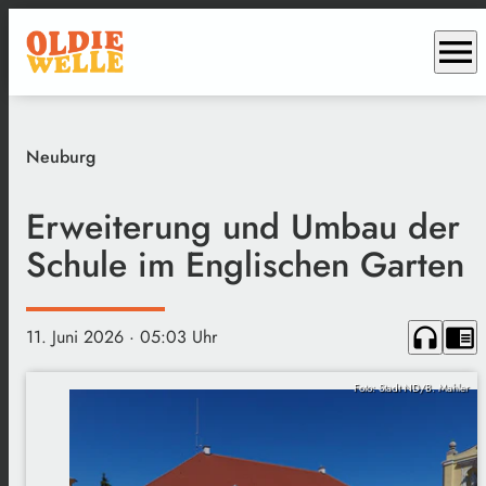
menu
Neuburg
Erweiterung und Umbau der
Schule im Englischen Garten
headphones
chrome_reader_mode
11. Juni 2026
· 05:03 Uhr
Foto: Stadt ND/B. Mahler