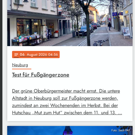
06
. August 2026 04:56
notes
Neuburg
Test für Fußgängerzone
Der grüne Oberbürgermeister macht ernst. Die untere
Altstadt in Neuburg soll zur Fußgängerzone werden,
zumindest an zwei Wochenenden im Herbst. Bei der
Hutschau „Mut zum Hut“ zwischen dem 11. und 13. …
Foto: Stadt PAF