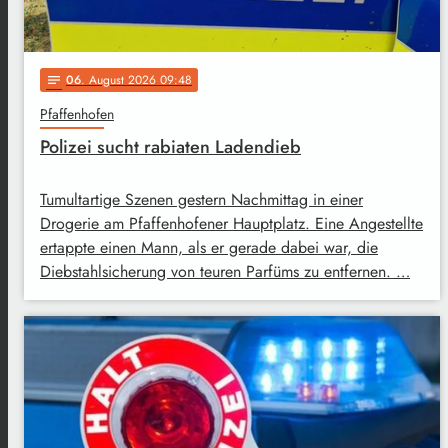
06
. August 2026 09:48
notes
Pfaffenhofen
Polizei sucht rabiaten Ladendieb
Tumultartige Szenen gestern Nachmittag in einer
Drogerie am Pfaffenhofener Hauptplatz. Eine Angestellte
ertappte einen Mann, als er gerade dabei war, die
Diebstahlsicherung von teuren Parfüms zu entfernen. …