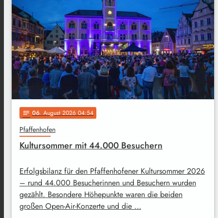
06
. August 2026 04:54
notes
Pfaffenhofen
Kultursommer mit 44.000 Besuchern
Erfolgsbilanz für den Pfaffenhofener Kultursommer 2026
– rund 44.000 Besucherinnen und Besuchern wurden
gezählt. Besondere Höhepunkte waren die beiden
großen Open-Air-Konzerte und die …