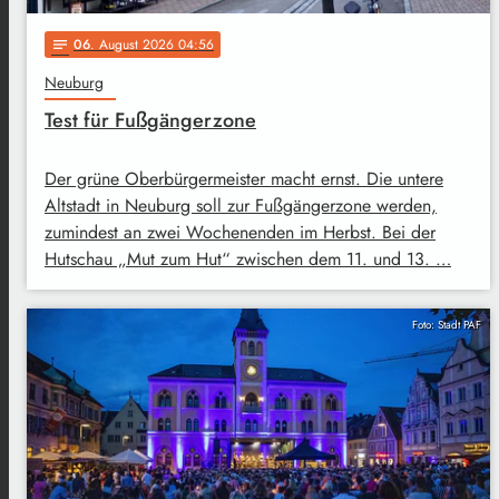
06
. August 2026 04:56
notes
Neuburg
Test für Fußgängerzone
Der grüne Oberbürgermeister macht ernst. Die untere
Altstadt in Neuburg soll zur Fußgängerzone werden,
zumindest an zwei Wochenenden im Herbst. Bei der
Hutschau „Mut zum Hut“ zwischen dem 11. und 13. …
Foto: Stadt PAF