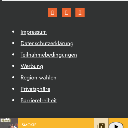
Impressum
Datenschutzerklärung
Teilnahmebedingungen
Werbung
Region wählen
Privatsphäre
Barrierefreiheit
SMOKIE
library_music
play_arrow