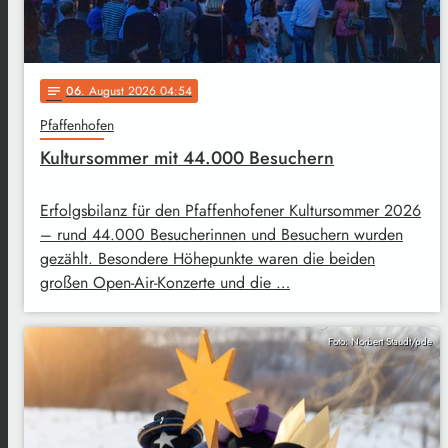
06
. August 2026 04:54
notes
Pfaffenhofen
Kultursommer mit 44.000 Besuchern
Erfolgsbilanz für den Pfaffenhofener Kultursommer 2026
– rund 44.000 Besucherinnen und Besuchern wurden
gezählt. Besondere Höhepunkte waren die beiden
großen Open-Air-Konzerte und die …
Foto: Norbert Staudt/pde