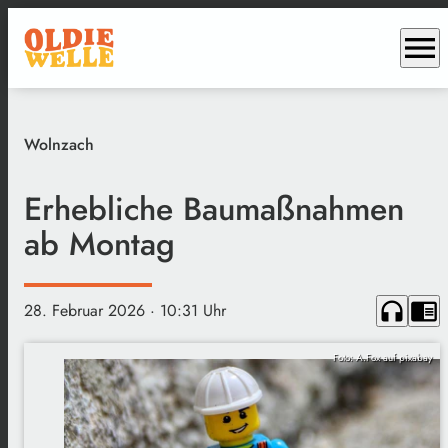
menu
Wolnzach
Erhebliche Baumaßnahmen
ab Montag
headphones
chrome_reader_mode
28. Februar 2026
· 10:31 Uhr
Foto: A.Fox auf pixabay