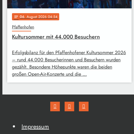
06
. August 2026 04:54
notes
Pfaffenhofen
Kultursommer mit 44.000 Besuchern
Erfolgsbilanz für den Pfaffenhofener Kultursommer 2026
– rund 44.000 Besucherinnen und Besuchern wurden
gezählt. Besondere Höhepunkte waren die beiden
großen Open-Air-Konzerte und die …
Impressum