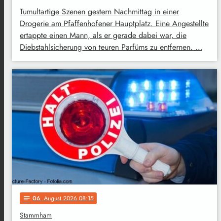
Tumultartige Szenen gestern Nachmittag in einer
Drogerie am Pfaffenhofener Hauptplatz. Eine Angestellte
ertappte einen Mann, als er gerade dabei war, die
Diebstahlsicherung von teuren Parfüms zu entfernen. …
06
. August 2026 08:15
notes
Stammham