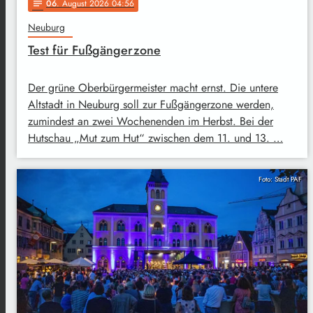
06
. August 2026 04:56
notes
Neuburg
Test für Fußgängerzone
Der grüne Oberbürgermeister macht ernst. Die untere
Altstadt in Neuburg soll zur Fußgängerzone werden,
zumindest an zwei Wochenenden im Herbst. Bei der
Hutschau „Mut zum Hut“ zwischen dem 11. und 13. …
Foto: Stadt PAF