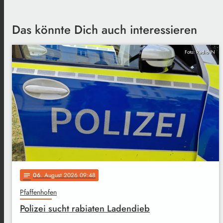
Das könnte Dich auch interessieren
Foto: Radio IN
06
. August 2026 09:48
notes
Pfaffenhofen
Polizei sucht rabiaten Ladendieb