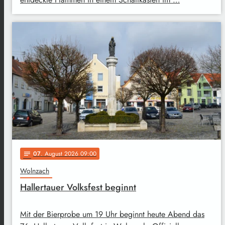
07
. August 2026 09:00
notes
Wolnzach
Hallertauer Volksfest beginnt
Mit der Bierprobe um 19 Uhr beginnt heute Abend das