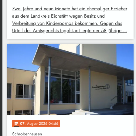
Zwei Jahre und neun Monate hat ein ehemaliger Erzieher
aus dem Landkreis Eichstätt wegen Besitz und
Verbreitung von Kinderpornos bekommen. Gegen das
Urteil des Amtsgerichts Ingolstadt legte der 58-Jährige …
07
. August 2026 04:56
notes
Schrobenhausen