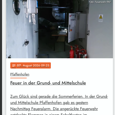
Foto: Feuerwehr PAF
07
. August 2026 09:23
notes
Pfaffenhofen
Feuer in der Grund- und Mittelschule
Zum Glück sind gerade die Sommerferien. In der Grund-
und Mittelschule Pfaffenhofen gab es gestern
Nachmittag Feueralarm. Die angerückte Feuerwehr
entdeckte Flammen in einem Schaltkasten im …