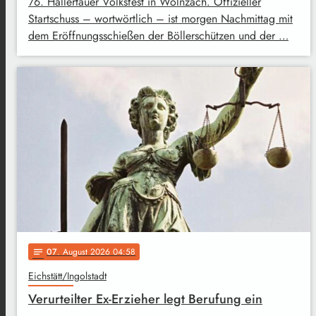
76. Hallertauer Volksfest in Wolnzach. Offizieller
Startschuss – wortwörtlich – ist morgen Nachmittag mit
dem Eröffnungsschießen der Böllerschützen und der …
07
. August 2026 04:58
notes
Eichstätt/Ingolstadt
Verurteilter Ex-Erzieher legt Berufung ein