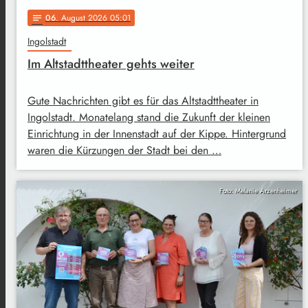
06
. August 2026 05:01
notes
Ingolstadt
Im Altstadttheater gehts weiter
Gute Nachrichten gibt es für das Altstadttheater in
Ingolstadt. Monatelang stand die Zukunft der kleinen
Einrichtung in der Innenstadt auf der Kippe. Hintergrund
waren die Kürzungen der Stadt bei den …
Foto: Melanie Arzenheimer