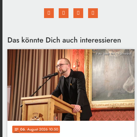
Das könnte Dich auch interessieren
Foto: Stadt PAF/L. Schwärzli
06
. August 2026 10:50
notes