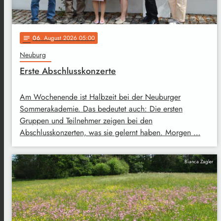
06
. August 2026 05:00
notes
Neuburg
Erste Abschlusskonzerte
Am Wochenende ist Halbzeit bei der Neuburger
Sommerakademie. Das bedeutet auch: Die ersten
Gruppen und Teilnehmer zeigen bei den
Abschlusskonzerten, was sie gelernt haben. Morgen …
Bianca Zagler