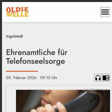
menu
Ingolstadt
Ehrenamtliche für
Telefonseelsorge
headphones
chrome_reader_mode
05. Februar 2026
· 09:12 Uhr
Anika Taiber-Groh/pde