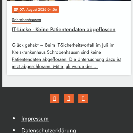
07
. August 2026 04:56
notes
Schrobenhausen
IT-Lücke - Keine Patientendaten abgeflossen
Glück gehabt – Beim IT-Sicherheitsvorfall im Juli im
Kreiskrankenhaus Schrobenhausen sind keine
Patientendaten abgeflossen. Die Untersuchung dazu ist
jetzt abgeschlossen. Mitte Juli wurde der …
Impressum
Datenschutzerklärung