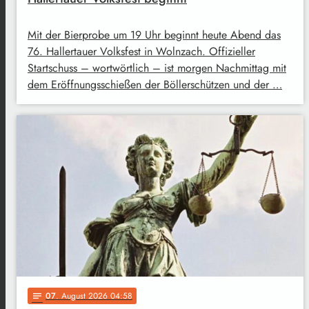
Mit der Bierprobe um 19 Uhr beginnt heute Abend das
76. Hallertauer Volksfest in Wolnzach. Offizieller
Startschuss – wortwörtlich – ist morgen Nachmittag mit
dem Eröffnungsschießen der Böllerschützen und der …
07
. August 2026 04:58
notes