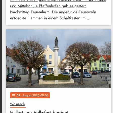
und Mittelschule Pfaffenhofen gab es gestern
Nachmittag Feueralarm. Die angerückte Feuerwehr
entdeckte Flammen in einem Schaltkasten im …
07
. August 2026 09:00
notes
Wolnzach
Hallertauer Volksfest beginnt