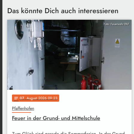
Das könnte Dich auch interessieren
Foto: Feuerwehr PAF
07
. August 2026 09:23
notes
Pfaffenhofen
Feuer in der Grund- und Mittelschule
Zum Glück sind gerade die Sommerferien. In der Grund-