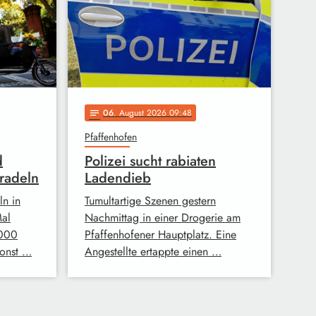
06
. August 2026 09:48
notes
Pfaffenhofen
d
Polizei sucht rabiaten
radeln
Ladendieb
ln in
Tumultartige Szenen gestern
Mal
Nachmittag in einer Drogerie am
.000
Pfaffenhofener Hauptplatz. Eine
sonst …
Angestellte ertappte einen …