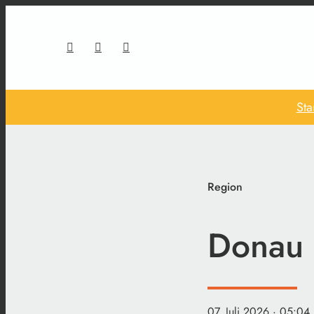
Sta
Region
Donau 
07. Juli 2026
· 05:04 