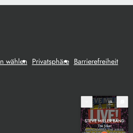
n wählen
Privatsphäre
Barrierefreiheit
expand_more
manage_search
library_music
STEVE MILLER BAND
The Joker