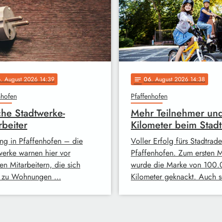
6
. August 2026 14:39
06
. August 2026 14:38
notes
nhofen
Pfaffenhofen
che Stadtwerke-
Mehr Teilnehmer un
rbeiter
Kilometer beim Stadt
ng in Pfaffenhofen – die
Voller Erfolg fürs Stadtrade
werke warnen hier vor
Pfaffenhofen. Zum ersten 
en Mitarbeitern, die sich
wurde die Marke von 100
tt zu Wohnungen …
Kilometer geknackt. Auch 