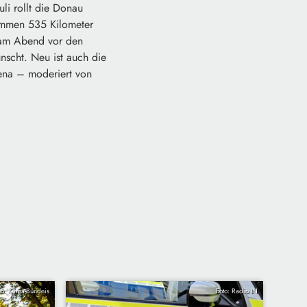
uli rollt die Donau
sammen 535 Kilometer
 am Abend vor den
scht. Neu ist auch die
ena – moderiert von
to: Klima-Bündnis
Foto: Radio IN