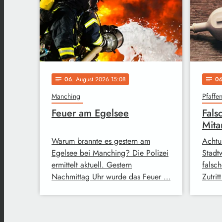
06
. August 2026 15:08
0
notes
notes
Manching
Pfaffe
Feuer am Egelsee
Fals
Mita
Warum brannte es gestern am
Achtu
Egelsee bei Manching? Die Polizei
Stadt
ermittelt aktuell. Gestern
falsch
Nachmittag Uhr wurde das Feuer …
Zutri