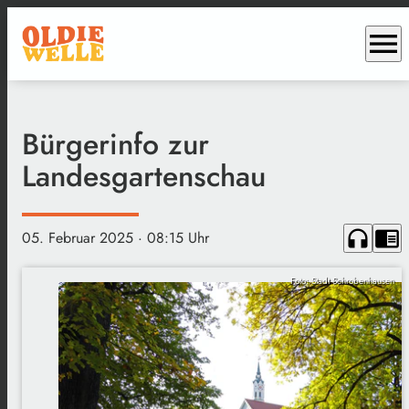
menu
Bürgerinfo zur
Landesgartenschau
headphones
chrome_reader_mode
05. Februar 2025
· 08:15 Uhr
Foto: Stadt Schrobenhausen