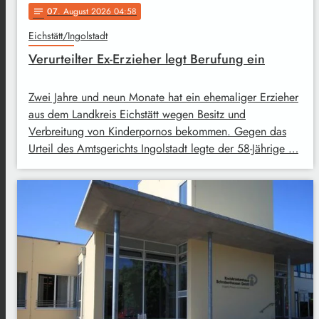
07
. August 2026 04:58
notes
Eichstätt/Ingolstadt
Verurteilter Ex-Erzieher legt Berufung ein
Zwei Jahre und neun Monate hat ein ehemaliger Erzieher
aus dem Landkreis Eichstätt wegen Besitz und
Verbreitung von Kinderpornos bekommen. Gegen das
Urteil des Amtsgerichts Ingolstadt legte der 58-Jährige …