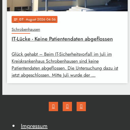
07
. August 2026 04:56
notes
Schrobenhausen
IT-Lücke - Keine Patientendaten abgeflossen
Glück gehabt – Beim IT-Sicherheitsvorfall im Juli im
Kreiskrankenhaus Schrobenhausen sind keine
Patientendaten abgeflossen. Die Untersuchung dazu ist
jetzt abgeschlossen. Mitte Juli wurde der …
Impressum