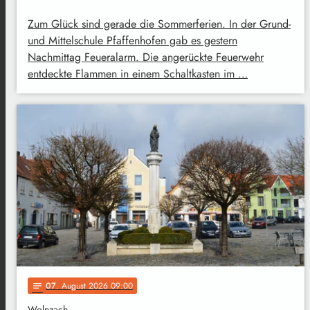
Zum Glück sind gerade die Sommerferien. In der Grund-
und Mittelschule Pfaffenhofen gab es gestern
Nachmittag Feueralarm. Die angerückte Feuerwehr
entdeckte Flammen in einem Schaltkasten im …
07
. August 2026 09:00
notes
Wolnzach