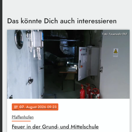
Das könnte Dich auch interessieren
Foto: Feuerwehr PAF
07
. August 2026 09:23
notes
Pfaffenhofen
Feuer in der Grund- und Mittelschule