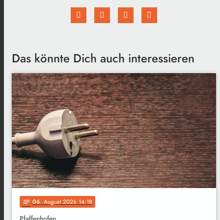
Das könnte Dich auch interessieren
06
. August 2026 14:18
notes
Pfaffenhofen