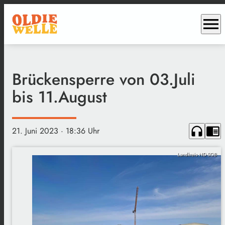
menu
Brückensperre von 03.Juli
bis 11.August
headphones
chrome_reader_mode
21. Juni 2023
· 18:36 Uhr
Landkreis ND-SOB