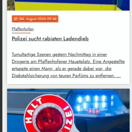
06
. August 2026 09:48
notes
Pfaffenhofen
Polizei sucht rabiaten Ladendieb
Tumultartige Szenen gestern Nachmittag in einer
Drogerie am Pfaffenhofener Hauptplatz. Eine Angestellte
ertappte einen Mann, als er gerade dabei war, die
Diebstahlsicherung von teuren Parfüms zu entfernen. …