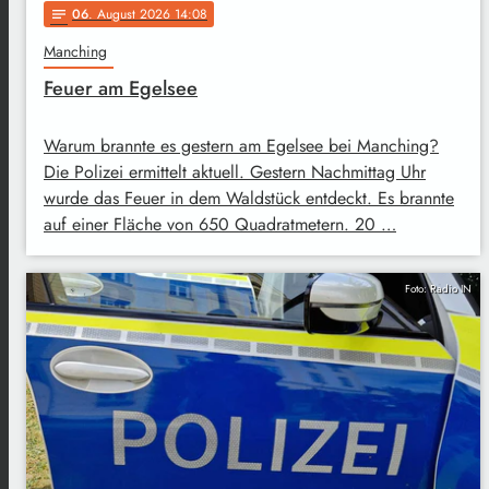
06
. August 2026 14:08
notes
Manching
Feuer am Egelsee
Warum brannte es gestern am Egelsee bei Manching?
Die Polizei ermittelt aktuell. Gestern Nachmittag Uhr
wurde das Feuer in dem Waldstück entdeckt. Es brannte
auf einer Fläche von 650 Quadratmetern. 20 …
Foto: Radio IN