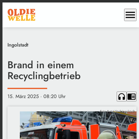
menu
Ingolstadt
Brand in einem
Recyclingbetrieb
headphones
chrome_reader_mode
15. März 2025
· 08:20 Uhr
Foto: Betz/ Stadt Ingolstadt