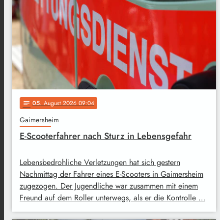
05
. August 2026 09:04
notes
Gaimersheim
E-Scooterfahrer nach Sturz in Lebensgefahr
Lebensbedrohliche Verletzungen hat sich gestern
Nachmittag der Fahrer eines E-Scooters in Gaimersheim
zugezogen. Der Jugendliche war zusammen mit einem
Freund auf dem Roller unterwegs, als er die Kontrolle …