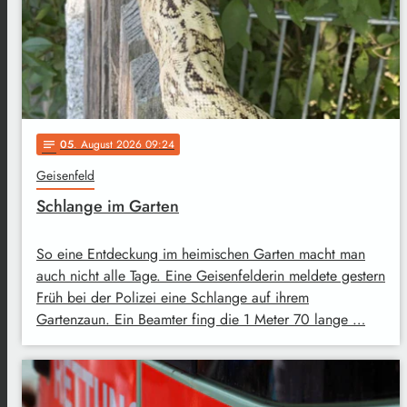
05
. August 2026 09:24
notes
Geisenfeld
Schlange im Garten
So eine Entdeckung im heimischen Garten macht man
auch nicht alle Tage. Eine Geisenfelderin meldete gestern
Früh bei der Polizei eine Schlange auf ihrem
Gartenzaun. Ein Beamter fing die 1 Meter 70 lange …