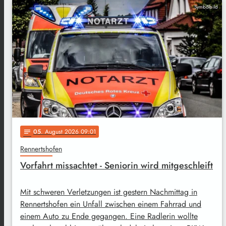
Symbolbild
05
. August 2026 09:01
notes
Rennertshofen
Vorfahrt missachtet - Seniorin wird mitgeschleift
Mit schweren Verletzungen ist gestern Nachmittag in
Rennertshofen ein Unfall zwischen einem Fahrrad und
einem Auto zu Ende gegangen. Eine Radlerin wollte