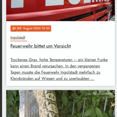
05
. August 2026 15:30
notes
Ingolstadt
Feuerwehr bittet um Vorsicht
Trockenes Gras, hohe Temperaturen – ein kleiner Funke
kann einen Brand verursachen. In den vergangenen
Tagen musste die Feuerwehr Ingolstadt mehrfach zu
Kleinbränden auf Wiesen und zu unerlaubten …
Foto: Polizei Geisenfeld