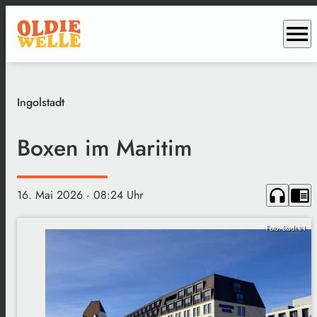
menu
Ingolstadt
Boxen im Maritim
headphones
chrome_reader_mode
16. Mai 2026
· 08:24 Uhr
Foto: Stadt IN