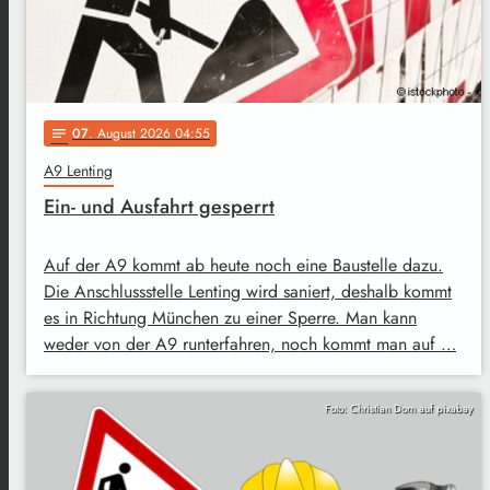
07
. August 2026 04:55
notes
A9 Lenting
Ein- und Ausfahrt gesperrt
Auf der A9 kommt ab heute noch eine Baustelle dazu.
Die Anschlussstelle Lenting wird saniert, deshalb kommt
es in Richtung München zu einer Sperre. Man kann
weder von der A9 runterfahren, noch kommt man auf …
Foto: Christian Dorn auf pixabay