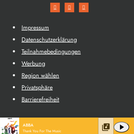
Impressum
Datenschutzerklärung
Teilnahmebedingungen
Werbung
Region wählen
Privatsphäre
Barrierefreiheit
ABBA
library_music
play_arrow
Thank You For The Music