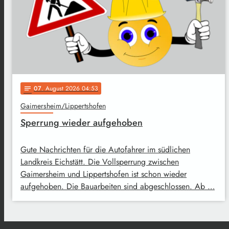
07
. August 2026 04:53
notes
Gaimersheim/Lippertshofen
Sperrung wieder aufgehoben
Gute Nachrichten für die Autofahrer im südlichen
Landkreis Eichstätt. Die Vollsperrung zwischen
Gaimersheim und Lippertshofen ist schon wieder
aufgehoben. Die Bauarbeiten sind abgeschlossen. Ab …