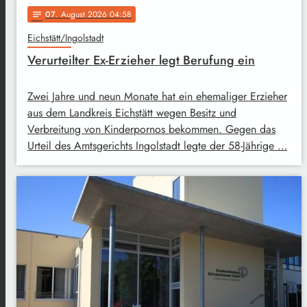
07
. August 2026 04:58
notes
Eichstätt/Ingolstadt
Verurteilter Ex-Erzieher legt Berufung ein
Zwei Jahre und neun Monate hat ein ehemaliger Erzieher
aus dem Landkreis Eichstätt wegen Besitz und
Verbreitung von Kinderpornos bekommen. Gegen das
Urteil des Amtsgerichts Ingolstadt legte der 58-Jährige …