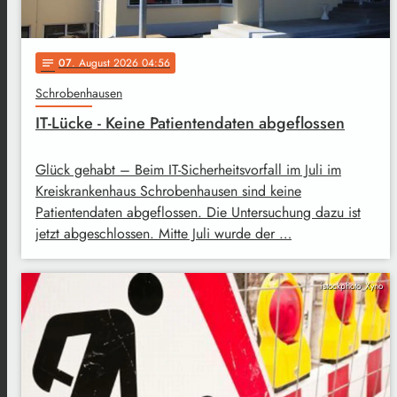
07
. August 2026 04:56
notes
Schrobenhausen
IT-Lücke - Keine Patientendaten abgeflossen
Glück gehabt – Beim IT-Sicherheitsvorfall im Juli im
Kreiskrankenhaus Schrobenhausen sind keine
Patientendaten abgeflossen. Die Untersuchung dazu ist
jetzt abgeschlossen. Mitte Juli wurde der …
istockphoto_Xyno