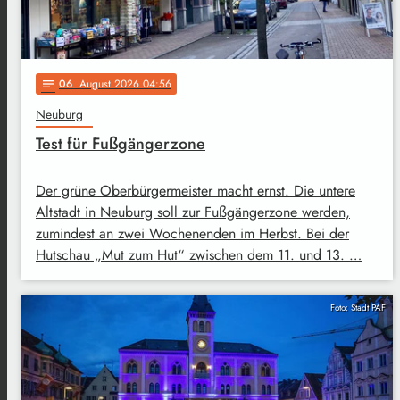
06
. August 2026 04:56
notes
Neuburg
Test für Fußgängerzone
Der grüne Oberbürgermeister macht ernst. Die untere
Altstadt in Neuburg soll zur Fußgängerzone werden,
zumindest an zwei Wochenenden im Herbst. Bei der
Hutschau „Mut zum Hut“ zwischen dem 11. und 13. …
Foto: Stadt PAF