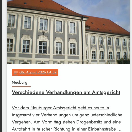
06
. August 2026 04:52
notes
Neuburg
Verschiedene Verhandlungen am Amtsgericht
Vor dem Neuburger Amtsgericht geht es heute in
insgesamt vier Verhandlungen um ganz unterschiedliche
Vergehen. Am Vormittag stehen Drogenbesitz und eine
Autofahrt in falscher Richtung in einer Einbahnstraße …