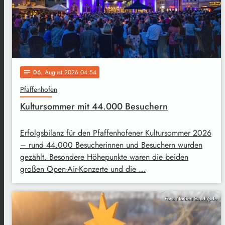
06
. August 2026 04:54
notes
Pfaffenhofen
Kultursommer mit 44.000 Besuchern
Erfolgsbilanz für den Pfaffenhofener Kultursommer 2026
– rund 44.000 Besucherinnen und Besuchern wurden
gezählt. Besondere Höhepunkte waren die beiden
großen Open-Air-Konzerte und die …
Foto: Norbert Staudt/pde