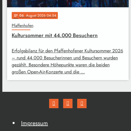
06
. August 2026 04:54
notes
Pfaffenhofen
Kultursommer mit 44.000 Besuchern
Erfolgsbilanz für den Pfaffenhofener Kultursommer 2026
– rund 44.000 Besucherinnen und Besuchern wurden
gezählt. Besondere Höhepunkte waren die beiden
großen Open-Air-Konzerte und die …
Impressum