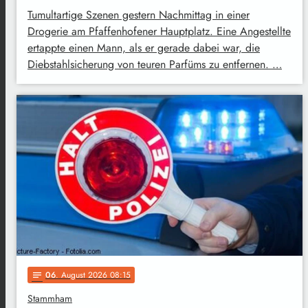
Tumultartige Szenen gestern Nachmittag in einer
Drogerie am Pfaffenhofener Hauptplatz. Eine Angestellte
ertappte einen Mann, als er gerade dabei war, die
Diebstahlsicherung von teuren Parfüms zu entfernen. …
06
. August 2026 08:15
notes
Stammham