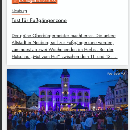
06
. August 2026 04:56
notes
Neuburg
Test für Fußgängerzone
Der grüne Oberbürgermeister macht ernst. Die untere
Altstadt in Neuburg soll zur Fußgängerzone werden,
zumindest an zwei Wochenenden im Herbst. Bei der
Hutschau „Mut zum Hut“ zwischen dem 11. und 13. …
Foto: Stadt PAF