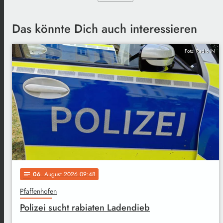
Das könnte Dich auch interessieren
Foto: Radio IN
06
. August 2026 09:48
notes
Pfaffenhofen
Polizei sucht rabiaten Ladendieb