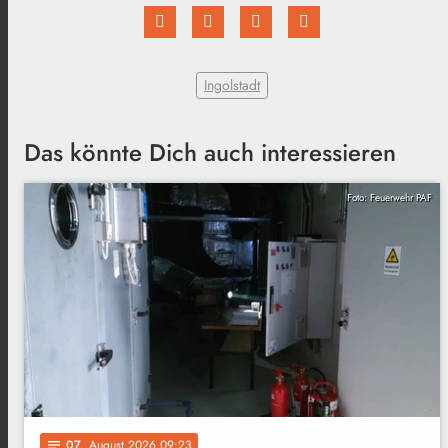
Ingolstadt
Das könnte Dich auch interessieren
Foto: Feuerwehr PAF
07
. August 2026 09:23
notes