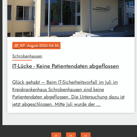
07
. August 2026 04:56
notes
Schrobenhausen
IT-Lücke - Keine Patientendaten abgeflossen
Glück gehabt – Beim IT-Sicherheitsvorfall im Juli im
Kreiskrankenhaus Schrobenhausen sind keine
Patientendaten abgeflossen. Die Untersuchung dazu ist
jetzt abgeschlossen. Mitte Juli wurde der …