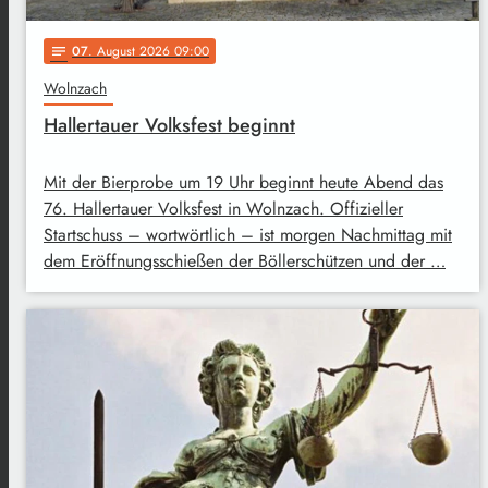
07
. August 2026 09:00
notes
Wolnzach
Hallertauer Volksfest beginnt
Mit der Bierprobe um 19 Uhr beginnt heute Abend das
76. Hallertauer Volksfest in Wolnzach. Offizieller
Startschuss – wortwörtlich – ist morgen Nachmittag mit
dem Eröffnungsschießen der Böllerschützen und der …