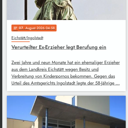
07
. August 2026 04:58
notes
Eichstätt/Ingolstadt
Verurteilter Ex-Erzieher legt Berufung ein
Zwei Jahre und neun Monate hat ein ehemaliger Erzieher
aus dem Landkreis Eichstätt wegen Besitz und
Verbreitung von Kinderpornos bekommen. Gegen das
Urteil des Amtsgerichts Ingolstadt legte der 58-Jährige …