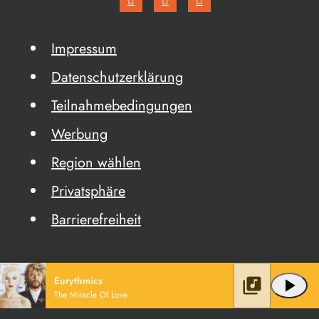
Impressum
Datenschutzerklärung
Teilnahmebedingungen
Werbung
Region wählen
Privatsphäre
Barrierefreiheit
Eurythmics
library_music
play_arrow
The Miracle Of Love