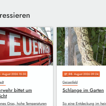
ressieren
Pixabay
Foto: 
5
. August 2026 15:30
05
. August 2026 09:24
notes
adt
Geisenfeld
rwehr bittet um
Schlange im Garten
icht
enes Gras, hohe Temperaturen
So eine Entdeckung im hei