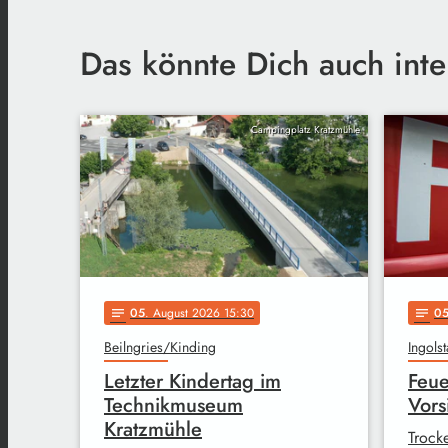
Das könnte Dich auch inte
Campingplatz Kratzmühle
05
. August 2026 15:30
0
notes
notes
Beilngries/Kinding
Ingolst
Letzter Kindertag im
Feue
Technikmuseum
Vors
Kratzmühle
Trock