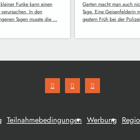
 kleiner Funke kann einen
Garten macht man auch nich
 verursachen. In den
Tage. Eine Geisenfelderin 
ngenen Tagen musste die …
gestern Früh bei der Polize
g
Teilnahmebedingungen
Werbung
Regio