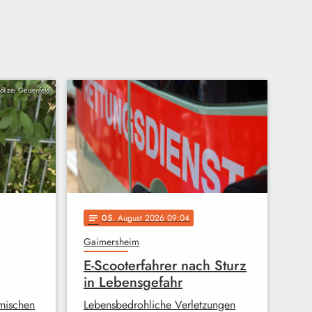
Polizei Geisenfeld
05
. August 2026 09:04
notes
Gaimersheim
E-Scooterfahrer nach Sturz
in Lebensgefahr
mischen
Lebensbedrohliche Verletzungen