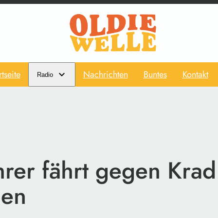
rtseite
Nachrichten
Buntes
Kontakt
Radio
hrer fährt gegen Krad
gen