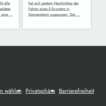
t alle
hat sich gestern Nachmittag der
meldete
Fahrer eines E-Scooters in
i eine …
Gaimersheim zugezogen. Der …
n wählen
Privatsphäre
Barrierefreiheit