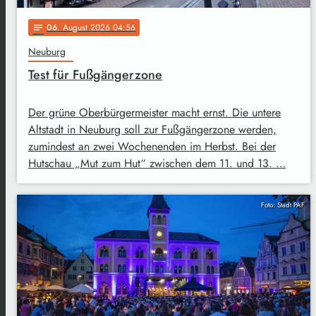
06
. August 2026 04:56
notes
Neuburg
Test für Fußgängerzone
Der grüne Oberbürgermeister macht ernst. Die untere
Altstadt in Neuburg soll zur Fußgängerzone werden,
zumindest an zwei Wochenenden im Herbst. Bei der
Hutschau „Mut zum Hut“ zwischen dem 11. und 13. …
Foto: Stadt PAF