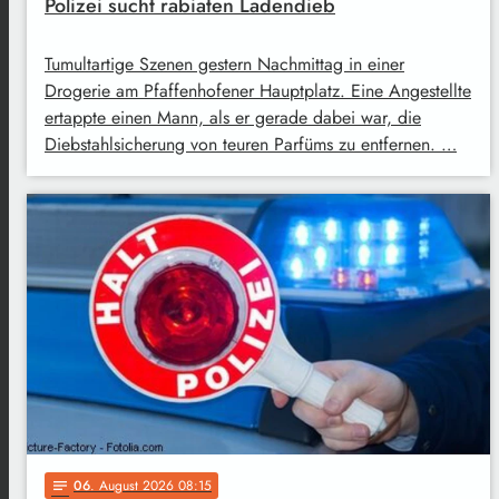
Polizei sucht rabiaten Ladendieb
Tumultartige Szenen gestern Nachmittag in einer
Drogerie am Pfaffenhofener Hauptplatz. Eine Angestellte
ertappte einen Mann, als er gerade dabei war, die
Diebstahlsicherung von teuren Parfüms zu entfernen. …
06
. August 2026 08:15
notes