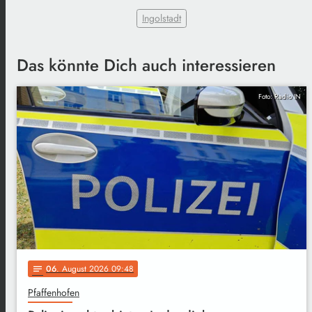
Ingolstadt
Das könnte Dich auch interessieren
Foto: Radio IN
06
. August 2026 09:48
notes
Pfaffenhofen