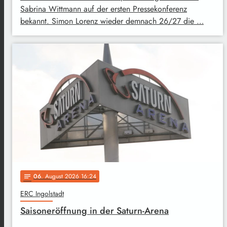
Sabrina Wittmann auf der ersten Pressekonferenz
bekannt. Simon Lorenz wieder demnach 26/27 die …
06
. August 2026 16:24
notes
ERC Ingolstadt
Saisoneröffnung in der Saturn-Arena