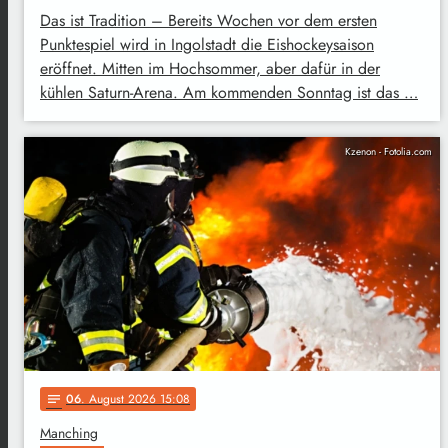
Das ist Tradition – Bereits Wochen vor dem ersten
Punktespiel wird in Ingolstadt die Eishockeysaison
eröffnet. Mitten im Hochsommer, aber dafür in der
kühlen Saturn-Arena. Am kommenden Sonntag ist das …
Kzenon - Fotolia.com
06
. August 2026 15:08
notes
Manching