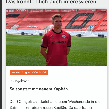
Das könnte Dich auch interessieren
06
. August 2026 18:05
notes
FC Ingolstadt
Saisonstart mit neuem Kapitän
Der FC Ingolstadt startet an diesem Wochenende in die
Saison – mit einem neuen Kapitän. Da gab Trainerin